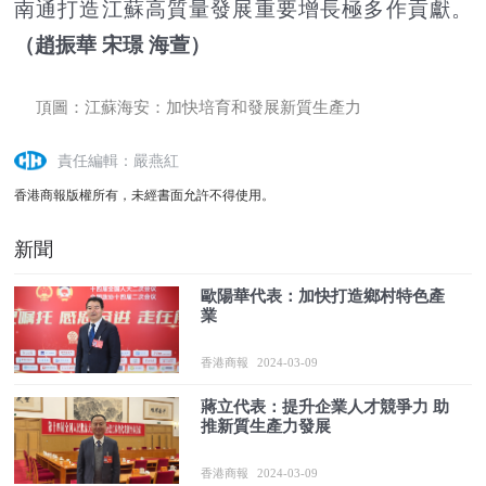
南通打造江蘇高質量發展重要增長極多作貢獻。
（趙振華 宋璟 海萱）
頂圖：江蘇海安：加快培育和發展新質生產力
責任編輯：嚴燕紅
香港商報版權所有，未經書面允許不得使用。
新聞
歐陽華代表：加快打造鄉村特色產
業
香港商報
2024-03-09
蔣立代表：提升企業人才競爭力 助
推新質生產力發展
香港商報
2024-03-09