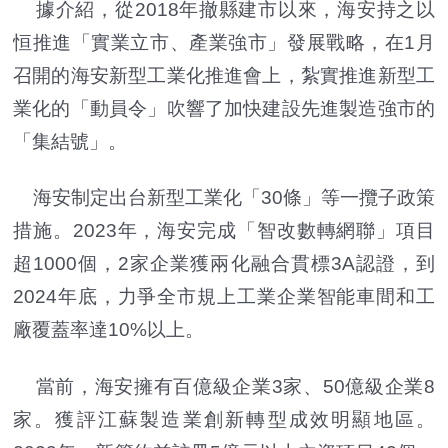
據介紹，從2018年撤縣建市以來，海安持之以
恒推進「實業立市、產業強市」發展戰略，在1月
召開的海安新型工業化推進會上，紮實推進新型工
業化的「動員令」吹響了加快建設先進製造強市的
「集結號」。
海安制定出台新型工業化「30條」等一攬子政策
措施。2023年，海安完成「智改數轉網聯」項目
超1000個，2家企業獲兩化融合貫標3A認證，到
2024年底，力爭全市規上工業企業智能車間和工
廠覆蓋率達10%以上。
當前，海安擁有百億級企業3家、50億級企業8
家。獲評江蘇製造業創新轉型成效明顯地區。