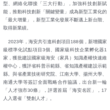
型、網絡化聯接「三大行動」，加強科技創新賦
能，推動科技創新「關鍵變量」成為新型工業化的
「最大增量」，新型工業化發展不斷邁上新台階、
取得新業績。
2023年，海安共引進科創項目188個，新增國家
級標準化試點項目3個、國家級科技企業孵化器1
家，獲批建設國家級海安（家具）知識產權快速維
權中心，獲評省科普示範縣、省知識產權建設示範
縣。與省產業技術研究院、江南大學、揚州大學、
南通大學等簽訂全面戰略合作協議，出台新一輪
「人才強市30條」，評選首屆「海安名匠」，17
人入選省「雙創人才」。