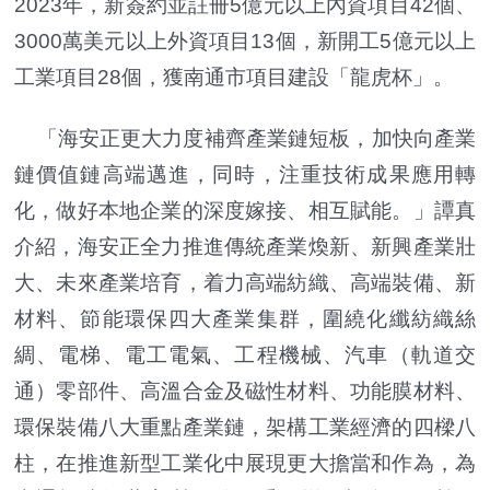
2023年，新簽約並註冊5億元以上內資項目42個、
3000萬美元以上外資項目13個，新開工5億元以上
工業項目28個，獲南通市項目建設「龍虎杯」。
「海安正更大力度補齊產業鏈短板，加快向產業
鏈價值鏈高端邁進，同時，注重技術成果應用轉
化，做好本地企業的深度嫁接、相互賦能。」譚真
介紹，海安正全力推進傳統產業煥新、新興產業壯
大、未來產業培育，着力高端紡織、高端裝備、新
材料、節能環保四大產業集群，圍繞化纖紡織絲
綢、電梯、電工電氣、工程機械、汽車（軌道交
通）零部件、高溫合金及磁性材料、功能膜材料、
環保裝備八大重點產業鏈，架構工業經濟的四樑八
柱，在推進新型工業化中展現更大擔當和作為，為