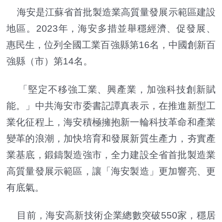
海安是江蘇省首批製造業高質量發展示範區建設
地區。2023年，海安多措並舉穩經濟、促發展、
惠民生，位列全國工業百強縣第16名，中國創新百
強縣（市）第14名。
「堅定不移強工業、興產業，加強科技創新賦
能。」中共海安市委書記譚真表示，在推進新型工
業化征程上，海安積極擁抱新一輪科技革命和產業
變革的浪潮，加快培育和發展新質生產力，夯實產
業基底，鍛鑄製造強市，全力建設全省首批製造業
高質量發展示範區，讓「海安製造」更加響亮、更
有底氣。
目前，海安高新技術企業總數突破550家，穩居