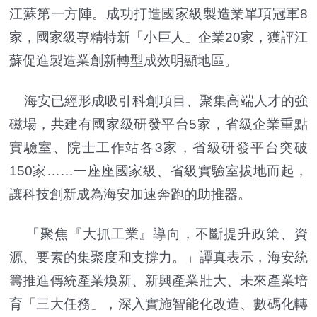
江蘇第一方陣。成功打造國家級製造業單項冠軍8
家，國家級專精特新「小巨人」企業20家，獲評江
蘇促進製造業創新轉型成效明顯地區。
海安已經形成吸引科創項目、聚集高端人才的強
磁場，共建有國家級研發平台5家，省級企業重點
實驗室、院士工作站各3家，省級研發平台突破
150家……一座座國家級、省級實驗室拔地而起，
讓科技創新成為海安加速奔跑的助推器。
「聚焦『大抓工業』導向，不斷提升政策、資
源、要素的集聚度和支撐力。」譚真表示，海安統
籌推進傳統產業煥新、新興產業壯大、未來產業培
育「三大任務」，深入實施智能化改造、數碼化轉