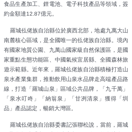
食品生產加工、鋰電池、電子科技產品等領域，簽
約金額達12.87億元。
羅城仫佬族自治縣位於廣西北部，地處九萬大山
南麓核心區域，是全國唯一的仫佬族自治縣。境內
有國家地質公園、九萬山國家級自然保護區，是國
家重點生態功能區、中國氣候宜居縣、全國森林旅
遊示範縣。近年來，羅城仫佬族自治縣積極打造山
泉水產業集群，推動飲用山泉水品牌走高端產品路
線，打造「羅城山泉」區域公共品牌，「九千萬」
「泉水叮咚」「納翁泉」「甘冽清泉」獲得「圳
品」產品認定，暢銷大灣區。
羅城仫佬族自治縣委書記張聯松說，當前，羅城