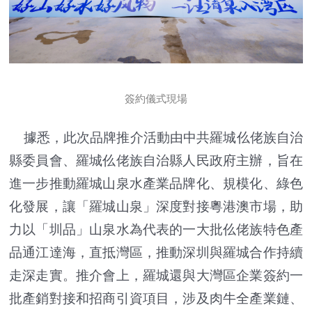
簽約儀式現場
據悉，此次品牌推介活動由中共羅城仫佬族自治
縣委員會、羅城仫佬族自治縣人民政府主辦，旨在
進一步推動羅城山泉水產業品牌化、規模化、綠色
化發展，讓「羅城山泉」深度對接粵港澳市場，助
力以「圳品」山泉水為代表的一大批仫佬族特色產
品通江達海，直抵灣區，推動深圳與羅城合作持續
走深走實。推介會上，羅城還與大灣區企業簽約一
批產銷對接和招商引資項目，涉及肉牛全產業鏈、