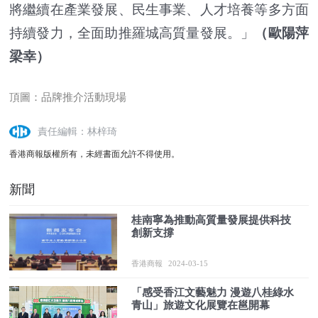
將繼續在產業發展、民生事業、人才培養等多方面
持續發力，全面助推羅城高質量發展。」
（歐陽萍
梁幸）
頂圖：品牌推介活動現場
責任編輯：林梓琦
香港商報版權所有，未經書面允許不得使用。
新聞
桂南寧為推動高質量發展提供科技
創新支撐
香港商報
2024-03-15
「感受香江文藝魅力 漫遊八桂綠水
青山」旅遊文化展覽在邕開幕