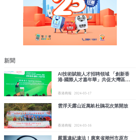
新聞
AI技術賦能人才招聘領域 「創新香
港-國際人才嘉年華」共促大灣區人
才高質量發展
香港商報
2024-03-17
雲浮天露山近萬畝杜鵑花次第開放
香港商報
2024-03-16
嚴重違紀違法！廣東省潮州市原市