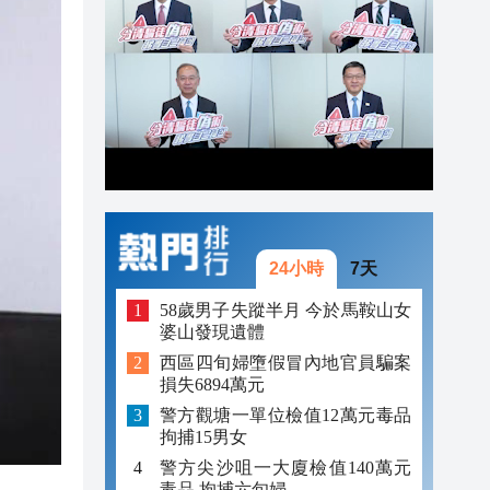
21:57
21:41
21:30
24小時
7天
58歲男子失蹤半月 今於馬鞍山女
婆山發現遺體
西區四旬婦墮假冒內地官員騙案
損失6894萬元
警方觀塘一單位檢值12萬元毒品
拘捕15男女
警方尖沙咀一大廈檢值140萬元
毒品 拘捕六旬婦