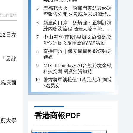
宏福苑大火｜跨部門專組最終調
查報告公開 火災或為未熄滅煙頭
香港商報網
引發
新皇崗口岸｜鄧炳強：正制訂演
練內容及流程 涵蓋人流車流、緊
12日左
急應變等
中山翠亨(南朗)舉辦文旅資源交
流促進暨文旅推薦官品鑑活動
直播回放｜保安局局長鄧炳強見
傳媒
「最終
MJZ Technology AI合規跨境金融
科技突圍 國資注資加持
警方將軍澳檢值11萬元大麻 拘捕
系臨床醫
3名男女
香港商報PDF
弘前大學