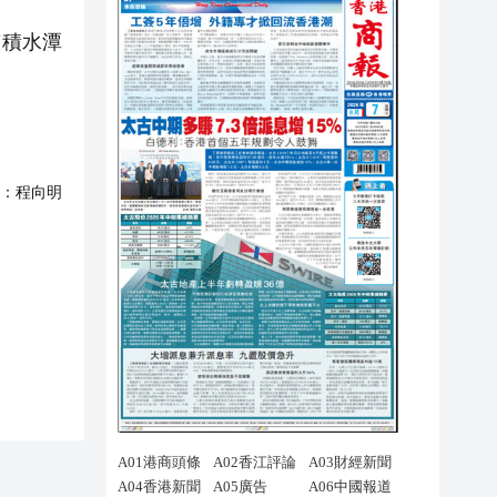
京積水潭
：
程向明