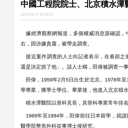
中國工程院院士、北京積水潭
2024-03-17 15:36:47
據經濟觀察網報道，多個權威消息源確認，中國
右，因涉嫌貪腐，被帶走調查。
接近案件調查的人士向記者表示，在春節之前
還是決定抓了他」。該人士稱，田偉被調查一
田偉，1959年2月5日出生於北京。1978年
學專業，獲學士學位。畢業後，他進入北京積
積水潭醫院以骨科見長，其骨科專業常年排名
1989年至1994年，田偉前往日本留學，
醫學部整形外科從事博士後研究。