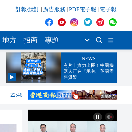
訂報/續訂
廣告服務
PDF電子報
電子報
|
|
|
地方
招商
專題
NEWS
有片丨實力出圈！中國機
器人正在「承包」英國零
售貨架
22:57
22:46
22:22
22:13
22:05