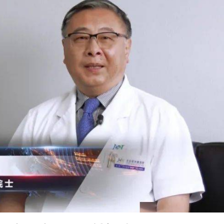
CEO王興興發聲：讓人工智能為社會服務
美聯儲減息預期升溫
年深圳體育消費嘉年華啟動