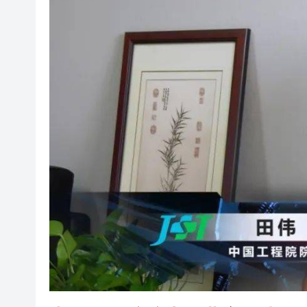
有片丨宇樹科技IPO路演現場 
美7月非農職位突轉跌2.3萬 
超多優惠產品集中上線！2026