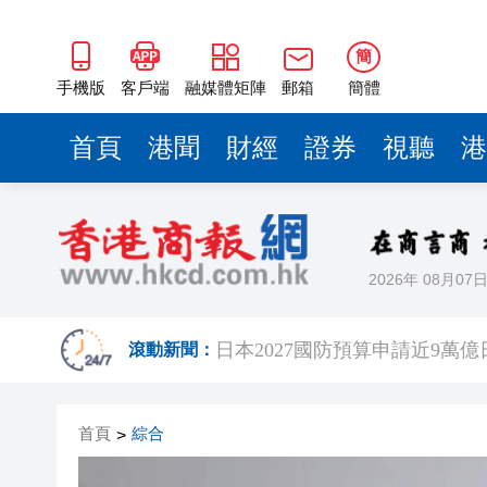
簡
手機版
客戶端
融媒體矩陣
郵箱
簡體
首頁
港聞
財經
證券
視聽
港
2026年 08月07
波黑130年歷史鋼廠走向破產重組
日本2027國防預算申請近9萬
滾動新聞：
相約深圳，見證
首頁
綜合
>
美勞動力市場迅速降溫 美元指
路易斯迪亞斯轟世界波 拜仁2: