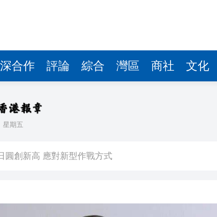
深合作
評論
綜合
灣區
商社
文化
日
星期五
 逾1500工人或失業
億日圓創新高 應對新型作戰方式
奇蹟 「熱帶雨林」文藝生態展現國際傳播力量
數跌至兩個月低位
1挫維拉