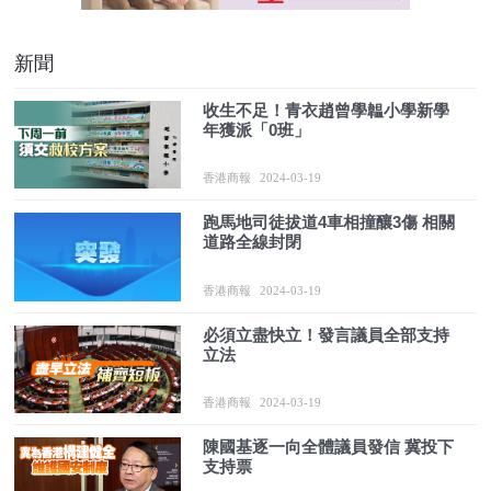
新聞
收生不足！青衣趙曾學韞小學新學
年獲派「0班」
香港商報
2024-03-19
跑馬地司徒拔道4車相撞釀3傷 相關
道路全線封閉
香港商報
2024-03-19
必須立盡快立！發言議員全部支持
立法
香港商報
2024-03-19
陳國基逐一向全體議員發信 冀投下
支持票