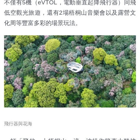
不僅有5機（eVTOL，電動垂直起降飛行器）同飛
低空觀光旅遊，還有2場梧桐山音樂會以及露營文
化周等豐富多彩的場景玩法。
飛行器與花海