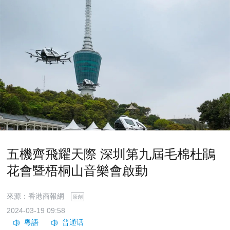
五機齊飛耀天際 深圳第九屆毛棉杜鵑
花會暨梧桐山音樂會啟動
來源：香港商報網
原創
2024-03-19 09:58