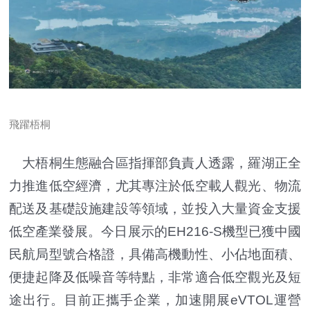
飛躍梧桐
大梧桐生態融合區指揮部負責人透露，羅湖正全
力推進低空經濟，尤其專注於低空載人觀光、物流
配送及基礎設施建設等領域，並投入大量資金支援
低空產業發展。今日展示的EH216-S機型已獲中國
民航局型號合格證，具備高機動性、小佔地面積、
便捷起降及低噪音等特點，非常適合低空觀光及短
途出行。目前正攜手企業，加速開展eVTOL運營