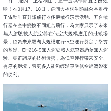
打「飛的」上梧桐山，這一波操作簡直太酷炫
啦！在3月17、18日，羅湖大梧桐生態融合區舉行
了電動垂直升降飛行器多機飛行演示活動。五台飛
行器在空中變換不同組合飛行，為大家展示了未來
無人駕駛載人航空器在低空大規模應用的壯觀場
景，也為未來羅湖大規模進行低空運行奠定了堅實
的基礎。EH216-S無人駕駛載人航空器憑藉無人駕
駛、集群調度的技術優勢，為低空運行帶來安全、
有序的環境，讓更多人能夠輕鬆享受低空經濟帶來
的便利。