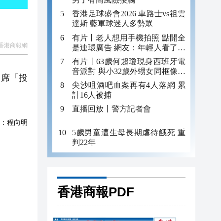
香港足球盛會2026 車路士vs祖雲
達斯 藍軍球迷人多勢眾
有片丨老人想用手機拍照 點開全
香港商報網
是連環廣告 網友：年輕人看了都
迷糊 何況老年人
有片丨63歲何超瓊現身西班牙電
音派對 與小32歲外甥女同框像姐
出席「投
妹
尖沙咀酒吧血案再有4人落網 累
計16人被捕
直播回放丨警方記者會
：
程向明
5歲男童遭生母長期虐待餓死 重
判22年
香港商報PDF