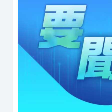
在澳門的士拾獲相機及電池據為
有片｜油麻地私家車突後退釀3
有片丨香港填詞人黎彼得離世 享