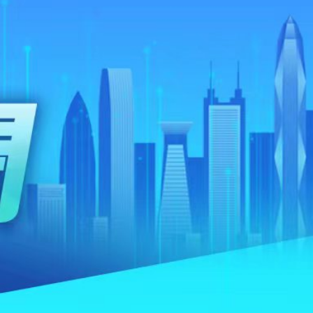
己有 港人夫婦再入境時被捕
車串燒 司機不顧而去開車逃去
年76歲 曾為張國榮、許冠傑等填詞