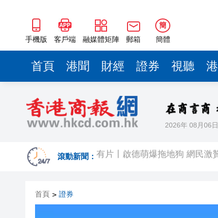
簡
手機版
客戶端
融媒體矩陣
郵箱
簡體
首頁
港聞
財經
證券
視聽
港
2026年 08月06
有片〡啟德萌爆拖地狗 網民激贊：
尖沙咀酒吧命案再多4男被控謀殺提
滾動新聞：
AI幫得越多，人為何反而更疲
首頁
證券
>
有片丨被拐當事人披露「梅姨」
周杰倫方回應私生子傳聞：刻