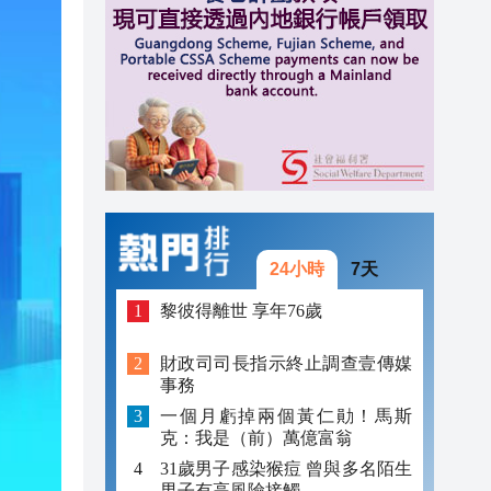
11:10
11:07
11:02
24小時
7天
黎彼得離世 享年76歲
財政司司長指示終止調查壹傳媒
事務
一個月虧掉兩個黃仁勛！馬斯
克：我是（前）萬億富翁
31歲男子感染猴痘 曾與多名陌生
男子有高風險接觸