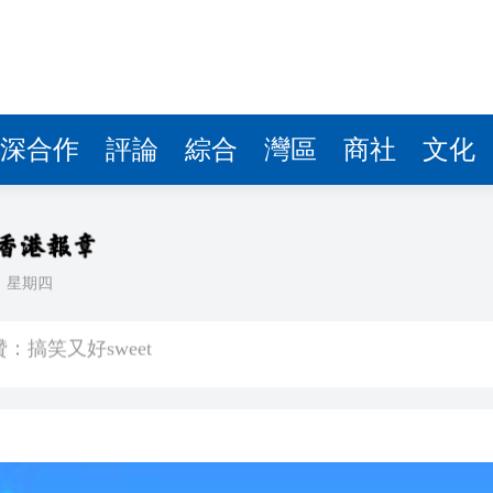
深合作
評論
綜合
灣區
商社
文化
日
星期四
搞笑又好sweet
堂 押後10·29再訊
勞？嶺南大學研究揭示人機協作的「交接難題」
本名謝家梅 二十餘年骨肉分離終迎司法進程
意影射、譁眾取寵