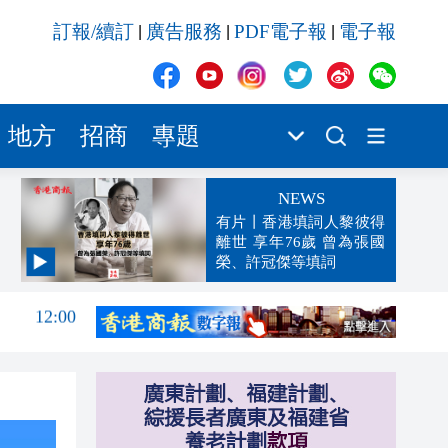
訂報/續訂
廣告服務
PDF電子報
電子報
|
|
|
地方
招商
專題
NEWS
有片丨香港填詞人黎彼得
離世 享年76歲 曾為張國
榮、許冠傑等填詞
12:00
11:53
11:45
11:35
11:21