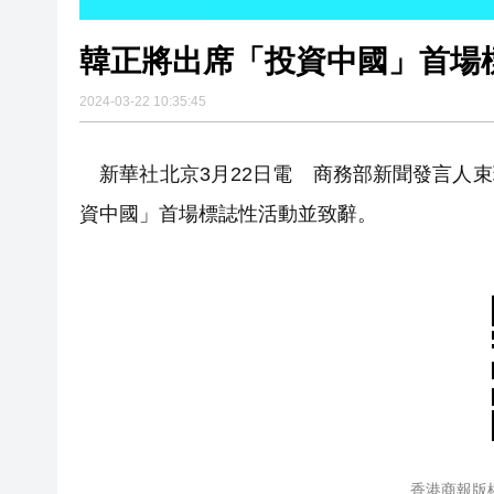
韓正將出席「投資中國」首場
2024-03-22 10:35:45
新華社北京3月22日電 商務部新聞發言人束珏
資中國」首場標誌性活動並致辭。
香港商報版