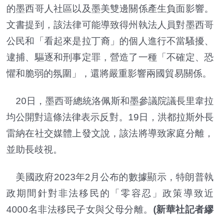
的墨西哥人社區以及墨美雙邊關係產生負面影響。
文書提到，該法律可能導致得州執法人員對墨西哥
公民和「看起來是拉丁裔」的個人進行不當騷擾、
逮捕、驅逐和刑事定罪，營造了一種「不確定、恐
懼和脆弱的氛圍」，還將嚴重影響兩國貿易關係。
20日，墨西哥總統洛佩斯和墨參議院議長里韋拉
均公開對這條法律表示反對。19日，洪都拉斯外長
雷納在社交媒體上發文說，該法將導致家庭分離，
並助長歧視。
美國政府2023年2月公布的數據顯示，特朗普執
政期間針對非法移民的「零容忍」政策導致近
4000名非法移民子女與父母分離。
(新華社記者繆