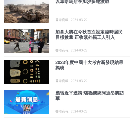
以軍哈馬斯在加沙多地激戰
香港商報
2024-03-22
加拿大將在今秋首次設定臨時居民
目標數量 正收緊外籍工人引入
香港商報
2024-03-22
2023年度中國十大考古新發現結果
揭曉
香港商報
2024-03-22
應習近平邀請 瑙魯總統阿迪昂將訪
華
香港商報
2024-03-22