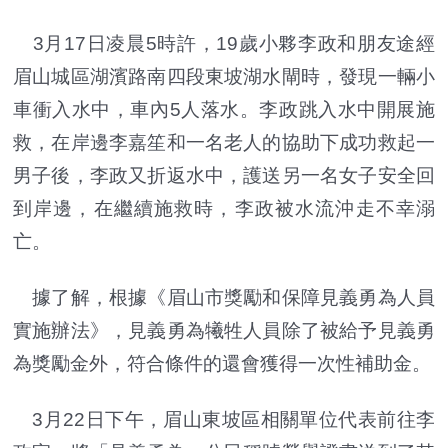
3月17日凌晨5時許，19歲小夥李政和朋友途經
眉山城區湖濱路南四段東坡湖水閘時，發現一輛小
車衝入水中，車內5人落水。李政跳入水中開展施
救，在岸邊李嘉笙和一名老人的協助下成功救起一
男子後，李政又折返水中，護送另一名女子安全回
到岸邊，在繼續施救時，李政被水流沖走不幸溺
亡。
據了解，根據《眉山市獎勵和保障見義勇為人員
實施辦法》，見義勇為犧牲人員除了被給予見義勇
為獎勵金外，符合條件的還會獲得一次性補助金。
3月22日下午，眉山東坡區相關單位代表前往李