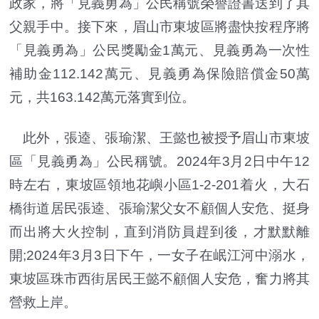
政家，將「見義勇為」公民稱號榮譽證書送到了其
父親手中。接下來，眉山市東坡區將盡快按程序將
「見義勇為」公民獎勵金1萬元、見義勇為一次性
補助金112.142萬元、見義勇為保險賠償金50萬
元，共163.142萬元落實到位。
此外，張逵、張瑜潔、王懿也被授予眉山市東坡
區「見義勇為」公民稱號。2024年3月2日中午12
時左右，東坡區領地花嶼小區1-2-201着火，大石
橋街道居民張逵、張瑜潔父女不顧個人安危、挺身
而出將大火控制，直到消防員趕到後，才默默離
開;2024年3月3日下午，一女子在岷江河中溺水，
東坡區珠市西街居民王懿不顧個人安危，奮力將其
營救上岸。