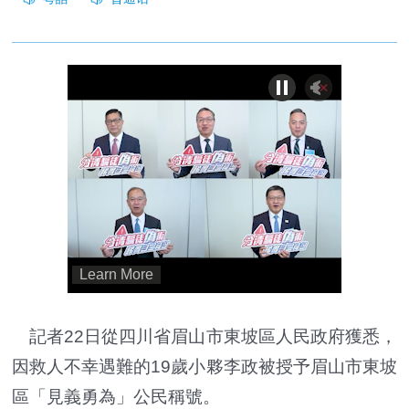
記者22日從四川省眉山市東坡區人民政府獲悉，
因救人不幸遇難的19歲小夥李政被授予眉山市東坡
區「見義勇為」公民稱號。