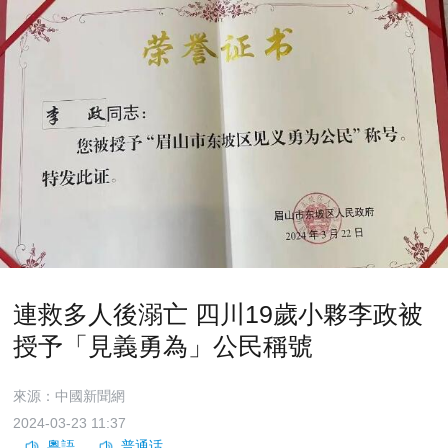
連救多人後溺亡 四川19歲小夥李政被
授予「見義勇為」公民稱號
來源：中國新聞網
2024-03-23 11:37