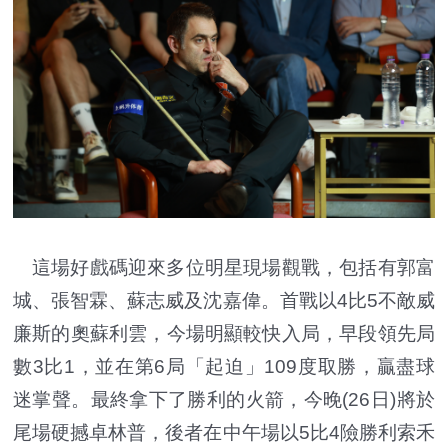
這場好戲碼迎來多位明星現場觀戰，包括有郭富
城、張智霖、蘇志威及沈嘉偉。首戰以4比5不敵威
廉斯的奧蘇利雲，今場明顯較快入局，早段領先局
數3比1，並在第6局「起迫」109度取勝，贏盡球
迷掌聲。最終拿下了勝利的火箭，今晚(26日)將於
尾場硬撼卓林普，後者在中午場以5比4險勝利索禾