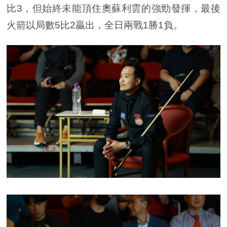
比3，但始終未能頂住奧蘇利雲的強勁發揮，最後
火箭以局數5比2贏出，全日兩戰1勝1負。