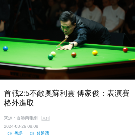
首戰2:5不敵奧蘇利雲 傅家俊：表演賽
格外進取
來源：香港商報網
原創
2024-03-26 08:08