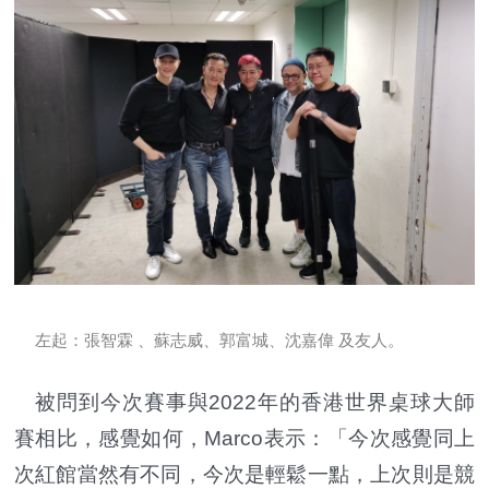
左起：
張智霖 、蘇志威、郭富城、沈嘉偉 及友人。
被問到今次賽事與2022年的香港世界桌球大師
賽相比，感覺如何，Marco表示：「今次感覺同上
次紅館當然有不同，今次是輕鬆一點，上次則是競