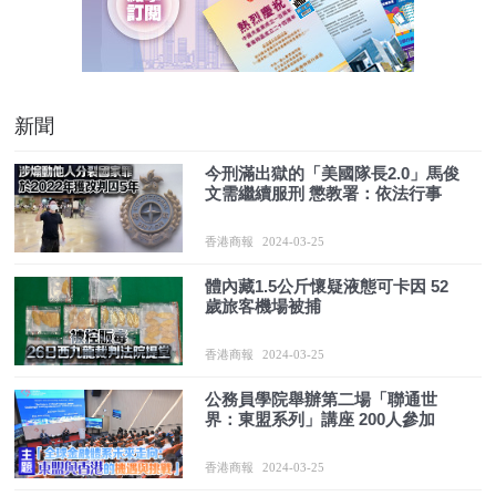
新聞
今刑滿出獄的「美國隊長2.0」馬俊
文需繼續服刑 懲教署：依法行事
香港商報
2024-03-25
體內藏1.5公斤懷疑液態可卡因 52
歲旅客機場被捕
香港商報
2024-03-25
公務員學院舉辦第二場「聯通世
界：東盟系列」講座 200人參加
香港商報
2024-03-25