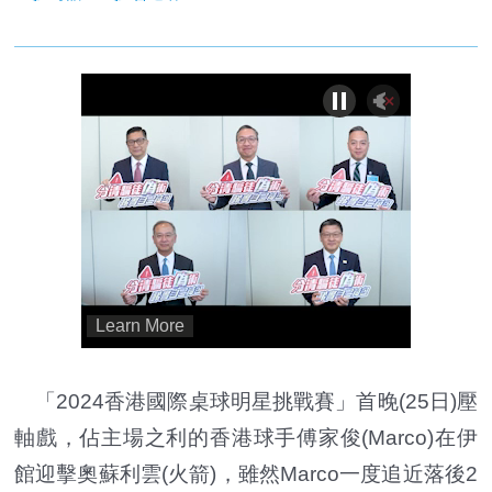
「2024香港國際桌球明星挑戰賽」首晚(25日)壓
軸戲，佔主場之利的香港球手傅家俊(Marco)在伊
館迎擊奧蘇利雲(火箭)，雖然Marco一度追近落後2