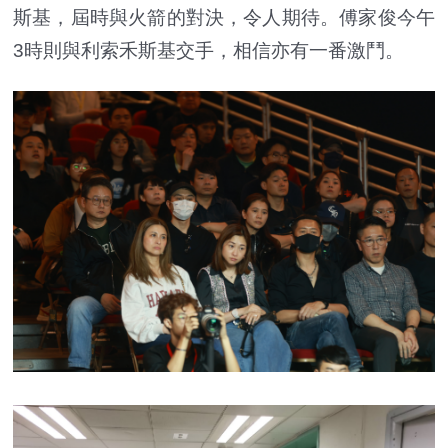
斯基，屆時與火箭的對決，令人期待。傅家俊今午
3時則與利索禾斯基交手，相信亦有一番激鬥。