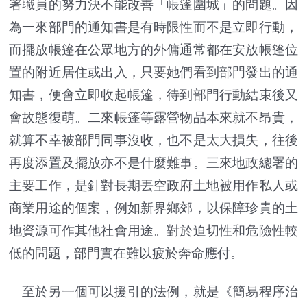
署職員的努力決不能改善「帳篷圍城」的問題。因
為一來部門的通知書是有時限性而不是立即行動，
而擺放帳篷在公眾地方的外傭通常都在安放帳篷位
置的附近居住或出入，只要她們看到部門發出的通
知書，便會立即收起帳篷，待到部門行動結束後又
會故態復萌。二來帳篷等露營物品本來就不昂貴，
就算不幸被部門同事沒收，也不是太大損失，往後
再度添置及擺放亦不是什麼難事。三來地政總署的
主要工作，是針對長期丟空政府土地被用作私人或
商業用途的個案，例如新界鄉郊，以保障珍貴的土
地資源可作其他社會用途。對於迫切性和危險性較
低的問題，部門實在難以疲於奔命應付。
至於另一個可以援引的法例，就是《簡易程序治