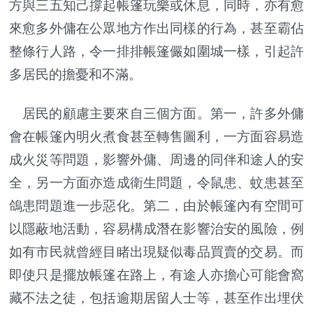
方與三五知己撐起帳篷玩樂或休息，同時，亦有愈
來愈多外傭在公眾地方作出同樣的行為，甚至霸佔
整條行人路，令一排排帳篷儼如圍城一樣，引起許
多居民的擔憂和不滿。
居民的顧慮主要來自三個方面。第一，許多外傭
會在帳篷內明火煮食甚至轉售圖利，一方面容易造
成火災等問題，影響外傭、周邊的同伴和途人的安
全，另一方面亦造成衛生問題，令鼠患、蚊患甚至
鴿患問題進一步惡化。第二，由於帳篷內有空間可
以隱蔽地活動，容易構成潛在影響治安的風險，例
如有市民就曾經目睹出現疑似毒品買賣的交易。而
即使只是擺放帳篷在路上，有途人亦擔心可能會窩
藏不法之徒，包括逾期居留人士等，甚至作出埋伏