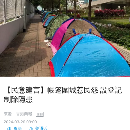
【民意建言】帳篷圍城惹民怨 設登記
制除隱患
來源：香港商報
原創
2024-03-26 09:00