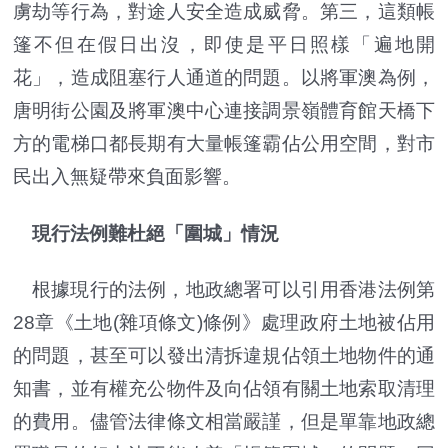
虜劫等行為，對途人安全造成威脅。第三，這類帳
篷不但在假日出沒，即使是平日照樣「遍地開
花」，造成阻塞行人通道的問題。以將軍澳為例，
唐明街公園及將軍澳中心連接調景嶺體育館天橋下
方的電梯口都長期有大量帳篷霸佔公用空間，對市
民出入無疑帶來負面影響。
現行法例難杜絕「圍城」情況
根據現行的法例，地政總署可以引用香港法例第
28章《土地(雜項條文)條例》處理政府土地被佔用
的問題，甚至可以發出清拆違規佔領土地物件的通
知書，並有權充公物件及向佔領有關土地索取清理
的費用。儘管法律條文相當嚴謹，但是單靠地政總