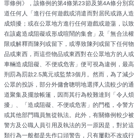
罪條例》，該條例的第4條第23節及第4A條分別寫
道任何人「進行任何遊戲或消遣而對居民或路人造
成煩擾；或在公眾地方進行任何遊戲或遊蕩，以致
在該處造成阻礙或形成喧鬧的集會」及「無合法權
限或解釋而陳列或留下，或導致陳列或留下任何物
品或東西，而這些物品或東西對在公眾地方的人或
車輛造成阻礙、不便或危害」便可視為違例，最高
刑罰為罰款2.5萬元或監禁3個月。然而，為了減少
公眾的投訴，部分外傭會聰明地選擇人流較少的通
道聚集及擺放帳篷，因而其行為較難達到「令人煩
擾」、「造成阻礙、不便或危害」的門檻，令警方
或其他部門職員無從執法。此外，有關條例較少被
警方及公職人員引用及執法的另一原因是，對於這
類行為一般都是先作口頭警告，只有屢勸不改或行