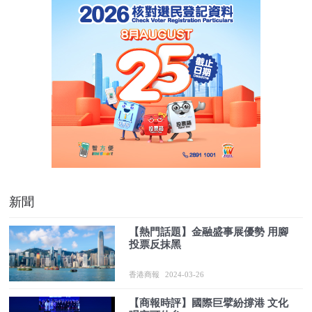
新聞
【熱門話題】金融盛事展優勢 用腳
投票反抹黑
香港商報
2024-03-26
【商報時評】國際巨擘紛撐港 文化