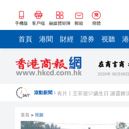
簡
手機版
客戶端
融媒體矩陣
郵箱
簡體
首頁
港聞
財經
證券
視聽
港
2026年 08月08
有片丨《功夫女足》香港首映禮
有片丨王菲迎57歲生日 謝霆鋒
滾動新聞：
港區省級政協聯誼會組織「慶祝
首頁
視聽
>
日本前首相撰文批高市早苗 指
有片丨星爺媽咪現身《功夫女足