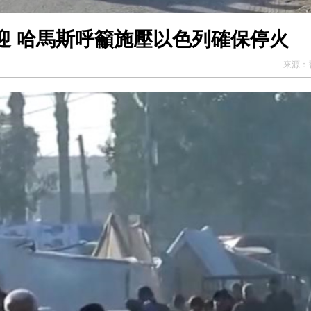
迎 哈馬斯呼籲施壓以色列確保停火
來源：