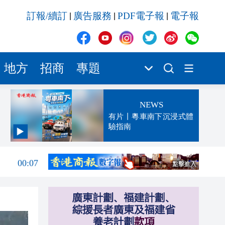
訂報/續訂
廣告服務
PDF電子報
電子報
|
|
|
地方
招商
專題
NEWS
有片丨粵車南下沉浸式體
驗指南
00:13
00:07
23:52
23:32
23:27