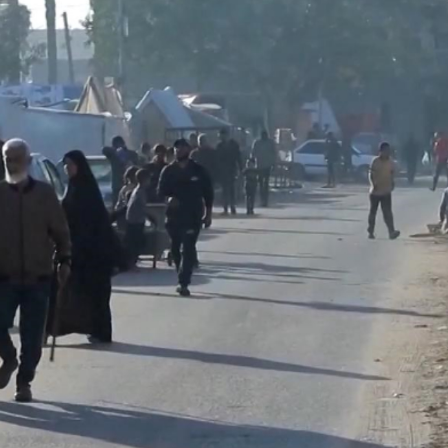
馬尾配白T 美麗明豔
，在湖光山色間大飽「口福+眼福」
河源