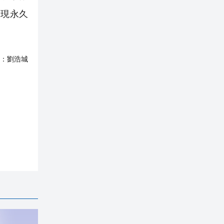
實現永久
：
劉浩城