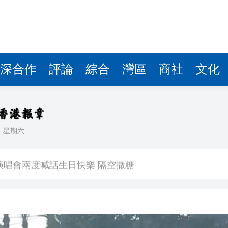
深合作
評論
綜合
灣區
商社
文化
日
星期六
 星爺眾主演驚喜現身 氣氛熱烈
演唱會兩度喊話生日快樂 隔空撒糖
中國共產黨成立105周年名家作品展」觀展活動
其對中日關係處理不當
》謝票場 親切揮手力挺兒子