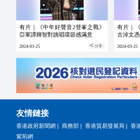
有片｜《中年好聲音2登峯之戰》
有片｜
亞軍譚輝智對跳唱環節感滿意
古淖文憑《
分享
2024-03-25
2024-03-25
友情鏈接
香港政府新聞網
|
商務部
|
香港貿易發展局
|
香
紫荊網