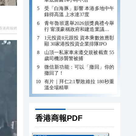
受「白海豚」影響 本港多地中午
錄得高溫 上水達37度
青年魯班選舉2026頒獎典禮今舉
香港商報網
行 甯漢豪稱政府和建造業議會做
好培訓工作
1元投資8元跟投 資本乘數效應彰
顯 30家港投投資企業排隊IPO
山頂一私家車未遵交規被截查 55
歲司機涉襲警被捕
微信新功能：可以「撤回」你的
撤回了！
有片｜拜仁2:1擊敗維拉 180秒重
溫全場精華
香港商報PDF