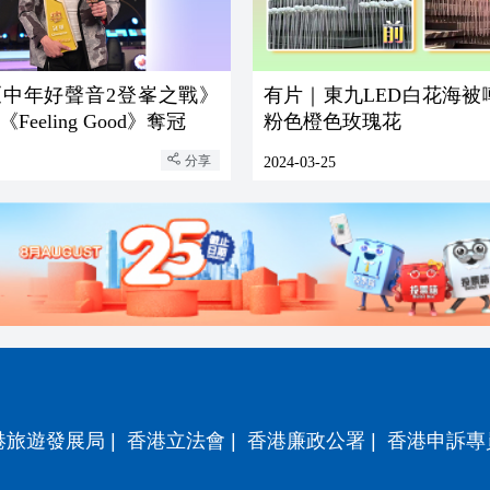
《中年好聲音2登峯之戰》
有片｜東九LED白花海被
Feeling Good》奪冠
粉色橙色玫瑰花
分享
2024-03-25
港旅遊發展局
|
香港立法會
|
香港廉政公署
|
香港申訴專