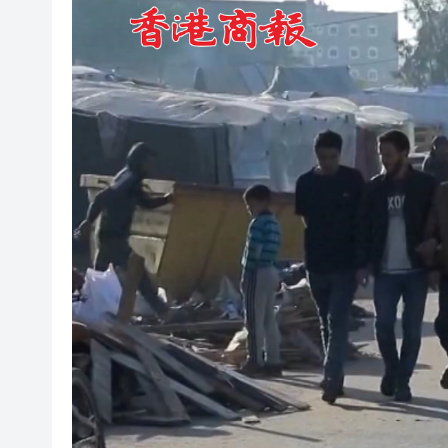
有片丨迪麗熱巴驚喜現身香港 高
超萬名「嘗鮮客」赴河源萬綠湖
央媒省媒灣區媒體採風團走進