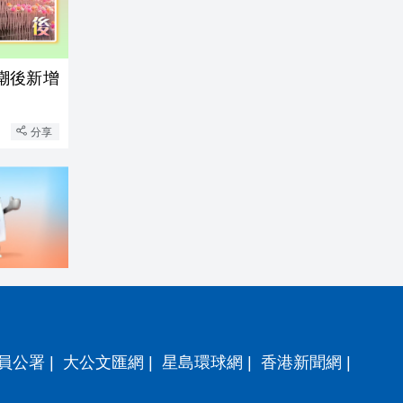
嘲後新增
分享
員公署
|
大公文匯網
|
星島環球網
|
香港新聞網
|