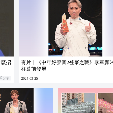
什麼招
有片｜《中年好聲音2登峯之戰》季軍顏
往幕前發展
分享
2024-03-25