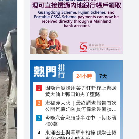
23:13
23:06
23:05
24小時
7天
因噪音滋擾用菜刀狂斬樓上鄰居
黃大仙上邨四旬男子墮斃
宏福苑大火｜最終調查報告首次
公開殉職消防員何偉豪裝備損毀
照片
今晚六合彩頭獎半注中 下期多寶
400萬
東涌巴士與電單車相撞 鐵騎士捲
車底留醫14小時不治