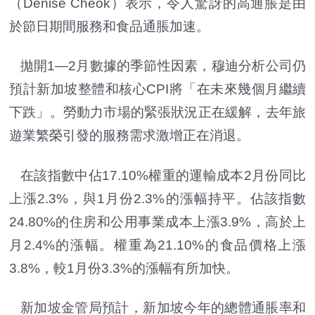
（Denise Cheok）表示，令人驚訝的高通脹是由
於節日期間服務和食品通脹加速。
拋開1—2月數據的季節性因素，穆迪分析公司仍
預計新加坡整體和核心CPI將「在未來幾個月繼續
下跌」。勞動力市場的緊張狀況正在緩解，去年旅
遊業繁榮引發的服務需求激增正在消退。
在該指數中佔17.10%權重的運輸成本2月份同比
上漲2.3%，與1月份2.3%的漲幅持平。佔該指數
24.80%的住房和公用事業成本上漲3.9%，高於上
月2.4%的漲幅。權重為21.10%的食品價格上漲
3.8%，較1月份3.3%的漲幅有所加快。
新加坡金管局預計，新加坡今年的總體通脹率和