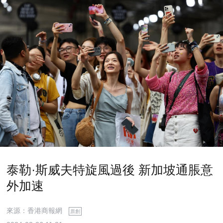
泰勒·斯威夫特旋風過後 新加坡通脹意
外加速
來源：香港商報網
原創