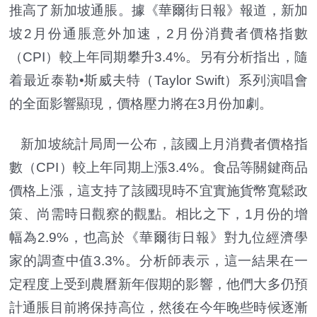
推高了新加坡通脹。據《華爾街日報》報道，新加
坡2月份通脹意外加速，2月份消費者價格指數
（CPI）較上年同期攀升3.4%。另有分析指出，隨
着最近泰勒•斯威夫特（Taylor Swift）系列演唱會
的全面影響顯現，價格壓力將在3月份加劇。
新加坡統計局周一公布，該國上月消費者價格指
數（CPI）較上年同期上漲3.4%。食品等關鍵商品
價格上漲，這支持了該國現時不宜實施貨幣寬鬆政
策、尚需時日觀察的觀點。相比之下，1月份的增
幅為2.9%，也高於《華爾街日報》對九位經濟學
家的調查中值3.3%。分析師表示，這一結果在一
定程度上受到農曆新年假期的影響，他們大多仍預
計通脹目前將保持高位，然後在今年晚些時候逐漸