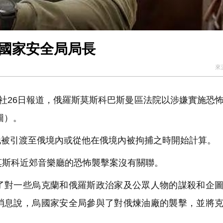
烏國家安全局局長
來
社26日報道，俄羅斯莫斯科巴斯曼區法院以涉嫌實施恐
圖）。
被引渡至俄境內或從他在俄境內被拘捕之時開始計算。
莫斯科近郊音樂廳的恐怖襲擊案沒有關聯。
對一些烏克蘭和俄羅斯政治家及公眾人物的謀殺和企圖
消息說，烏國家安全局參與了對俄煉油廠的襲擊，並將