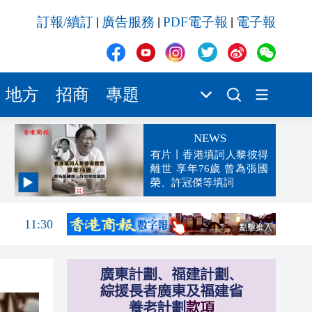
訂報/續訂
廣告服務
PDF電子報
電子報
|
|
|
地方
招商
專題
NEWS
有片丨香港填詞人黎彼得
離世 享年76歲 曾為張國
榮、許冠傑等填詞
11:40
11:30
11:23
11:04