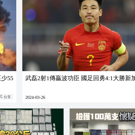
少55
武磊2射1傳贏波功臣 國足回勇4:1大
分享
2024-03-26