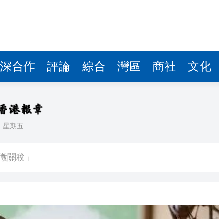
深合作
評論
綜合
灣區
商社
文化
日
星期五
業板指漲1.75%
徵關稅」
備 支持香港成為黃金交易中心
3.9%