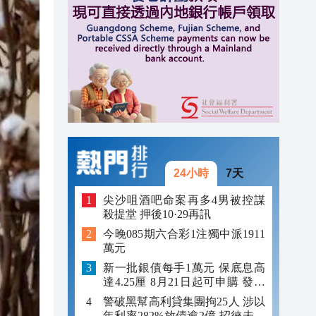
10:50
10:33
10:20
10:17
24小時
7天
尖沙咀酒吧命案再多4男被控謀
殺提堂 押後10·29再訊
今晚085期六合彩1注獨中派1911
萬元
新一批銀債每手1萬元 保底息高
達4.25厘 8月21日起可申購 發行
金額最多550億
警破黑幫高利貸集團拘25人 涉以
年利率282%放債逾2億 招徠未成