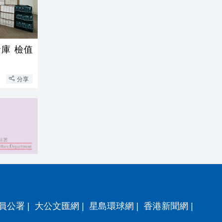
庫 檢值
分享
員公署
|
大公文匯網
|
星島環球網
|
香港新聞網
|