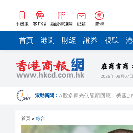
簡
手機版
客戶端
融媒體矩陣
郵箱
簡體
首頁
港聞
財經
證券
視聽
港
2026年 08月07
【A股午評】三大指數集體上漲 創
滾動新聞：
A股多家光伏龍頭回應「美國加
人行據報正增加在香港的黃金儲
首頁
綜合
>
中國7月以美元計價出口同比增長2