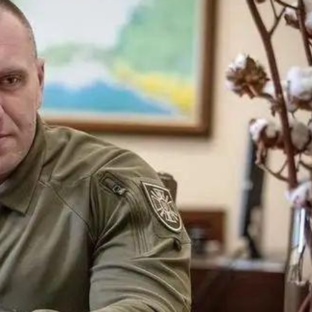
球 威力相當於數噸TNT炸藥爆炸
查報告公開 火災或為未熄滅煙頭引發
長赫格塞思
劃遷至新大樓