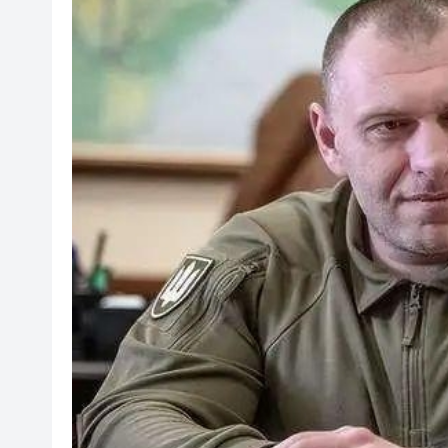
有片丨SpaceX火箭殘骸撞上月
宏福苑大火｜跨部門專組最終調
美國總統特朗普稱繼續支持防
滙豐據報出售東京總部大樓 計