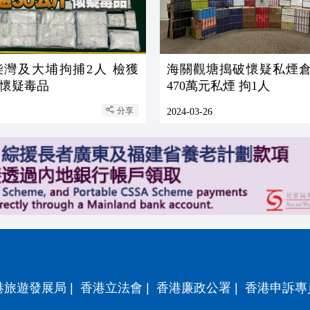
柴灣及大埔拘捕2人 檢獲
海關觀塘搗破懷疑私煙倉
元懷疑毒品
470萬元私煙 拘1人
分享
2024-03-26
港旅遊發展局
|
香港立法會
|
香港廉政公署
|
香港申訴專