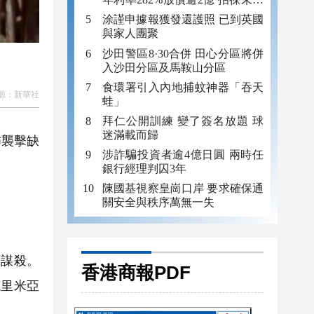
年追數
涂謹申據報獲發還護照 已到英國
與家人團聚
沙田警區8·30合併 田心分區將併
入沙田分區及馬鞍山分區
食環署引入內地捕蚊神器「吞天
源：
新華社
蛙」
拜仁公開訓練 變了簽名放題 球
迷滿載而歸
怖襲擊缺
涉詐騙投資者逾4億日圓 兩時任
銀行經理判囚3年
陳國基視察皇崗口岸 要求確保通
關安全與秩序萬無一失
謀殺。
香港商報PDF
克里米亞