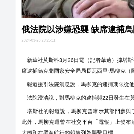
俄法院以涉嫌恐襲 缺席逮捕
2024-03-26 23:25:11
新華社莫斯科3月26日電（記者華迪）據塔斯
席逮捕烏克蘭國家安全局局長瓦西里·馬柳克（
報道援引法院消息說，馬柳克的逮捕期限從他
法院澄清說，對馬柳克的逮捕與22日發生在
塔斯社的報道說，馬柳克曾暗示其部門參與了
此外，馬柳克還曾在社交平台「電報」上發布
大橋和在黑海航行的船隻列為襲擊目標。