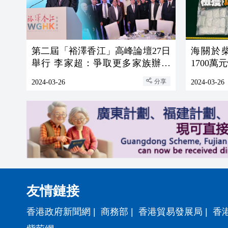
第二屆「裕澤香江」高峰論壇27日
海關於
舉行 李家超：爭取更多家族辦公
1700萬
室落戶香港
分享
2024-03-26
2024-03-26
友情鏈接
香港政府新聞網
|
商務部
|
香港貿易發展局
|
香