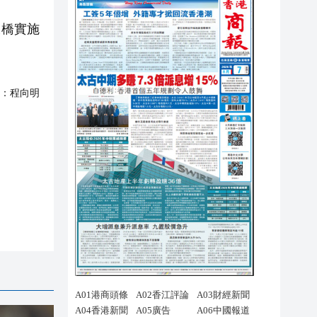
大橋實施
：
程向明