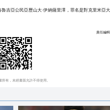
魯吉亞公民亞歷山大·伊納薩里澤，罪名是對克里米亞
責任編輯
權所有，未經書面允許不得使用。