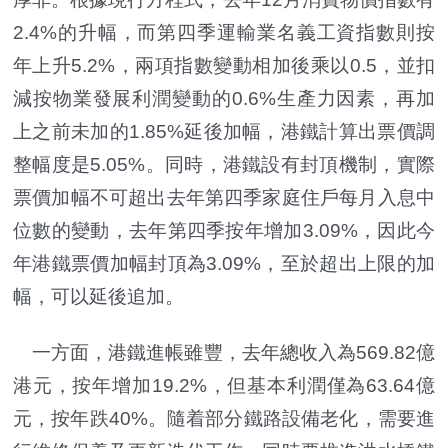
2.4%的升幅，而第四季運輸業名義工資指數則按
年上升5.2%，兩項指數變動相加後乘以0.5，並扣
減按物業發展利潤變動的0.6%生產力因素，再加
上之前未加的1.85%延後加幅，港鐵計算出票價調
整幅度是5.05%。同時，港鐵設有封頂機制，實際
票價加幅不可超出去年第四季家庭住戶每月入息中
位數的變動，去年第四季按年增加3.09%，因此今
年港鐵票價加幅封頂為3.09%，至於超出上限的加
幅，可以延後追加。
一方面，港鐵進帳雖豐，去年總收入為569.82億
港元，按年增加19.2%，但基本利潤僅為63.64億
元，按年跌40%。隨着部分鐵路設備老化，需要進