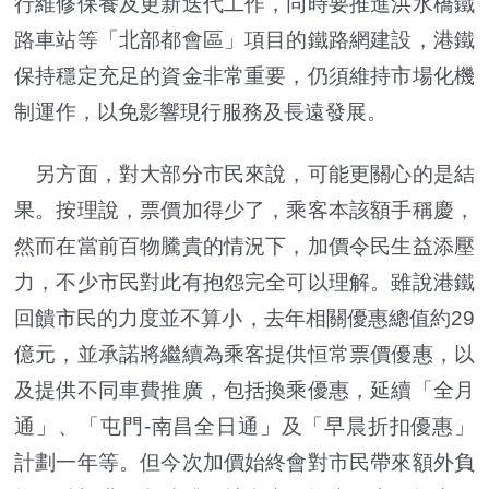
行維修保養及更新迭代工作，同時要推進洪水橋鐵
路車站等「北部都會區」項目的鐵路網建設，港鐵
保持穩定充足的資金非常重要，仍須維持市場化機
制運作，以免影響現行服務及長遠發展。
另方面，對大部分市民來說，可能更關心的是結
果。按理說，票價加得少了，乘客本該額手稱慶，
然而在當前百物騰貴的情況下，加價令民生益添壓
力，不少市民對此有抱怨完全可以理解。雖說港鐵
回饋市民的力度並不算小，去年相關優惠總值約29
億元，並承諾將繼續為乘客提供恒常票價優惠，以
及提供不同車費推廣，包括換乘優惠，延續「全月
通」、「屯門-南昌全日通」及「早晨折扣優惠」
計劃一年等。但今次加價始終會對市民帶來額外負