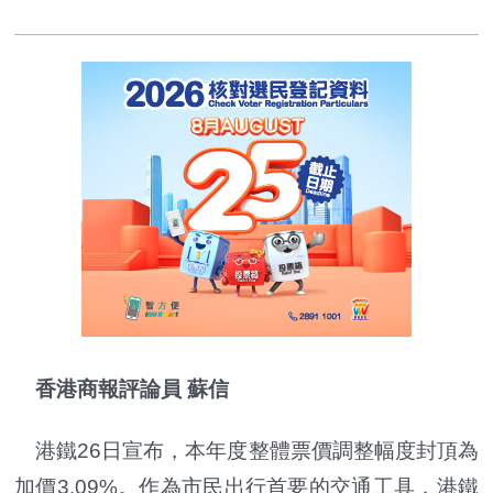
香港商報評論員 蘇信
港鐵26日宣布，本年度整體票價調整幅度封頂為
加價3.09%。作為市民出行首要的交通工具，港鐵