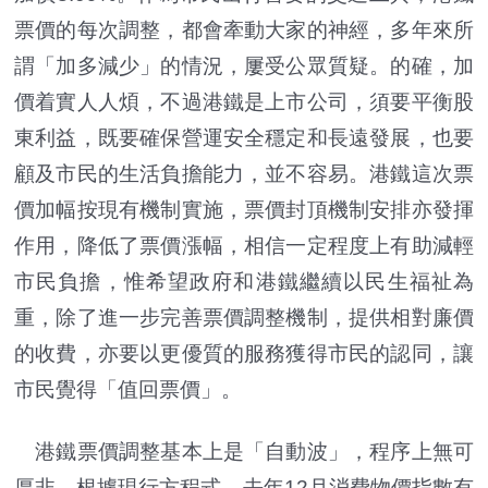
票價的每次調整，都會牽動大家的神經，多年來所
謂「加多減少」的情況，屢受公眾質疑。的確，加
價着實人人煩，不過港鐵是上市公司，須要平衡股
東利益，既要確保營運安全穩定和長遠發展，也要
顧及市民的生活負擔能力，並不容易。港鐵這次票
價加幅按現有機制實施，票價封頂機制安排亦發揮
作用，降低了票價漲幅，相信一定程度上有助減輕
市民負擔，惟希望政府和港鐵繼續以民生福祉為
重，除了進一步完善票價調整機制，提供相對廉價
的收費，亦要以更優質的服務獲得市民的認同，讓
市民覺得「值回票價」。
港鐵票價調整基本上是「自動波」，程序上無可
厚非。根據現行方程式，去年12月消費物價指數有