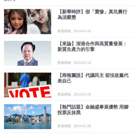
【新華時評】假「賣慘」真坑農行
為須嚴懲
香港商報
2024-03-26
【來論】深港合作與高質量發展：
新質生產力的引擎
香港商報
2024-03-26
【商報圖說】代議民主 卻沒政黨代
表自己
香港商報
2024-03-26
【熱門話題】金融盛事展優勢 用腳
投票反抹黑
香港商報
2024-03-26