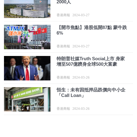
2000人
香港商報
2024-03-27
【開市焦點】港股低開87點 蒙牛跌
6%
香港商報
2024-03-27
特朗普社媒Truth Social上市 身家
增至507億躋身全球500大富豪
香港商報
2024-03-26
恒生：未有因抵押品跌價向中小企
「Call Loan」
香港商報
2024-03-26