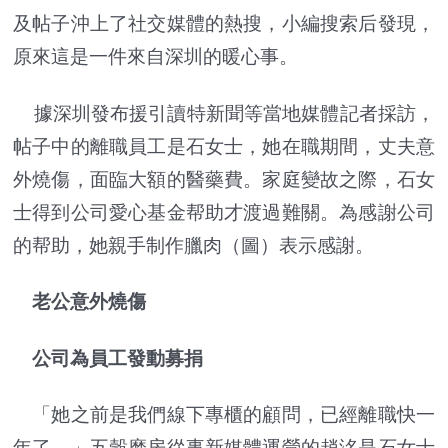
及帖子沖上了社交媒體的熱搜，小編搜索后發現，
原來這是一件來自深圳的暖心事。
據深圳發布援引讀特新聞等當地媒體記者採訪，
帖子中的離職員工是石女士，她在職期間，丈夫意
外燒傷，面臨大額的醫藥費。家庭變故之際，石女
士得到公司愛心基金帮助才渡過難關。為感謝公司
的帮助，她親手制作臘肉（圖）表示感謝。
老公意外燒傷
公司為員工發動募捐
「她之前是我們線下專櫃的顧問，已經離職快一
年了。」五穀磨房從事新媒體運營的趙洺是石女士