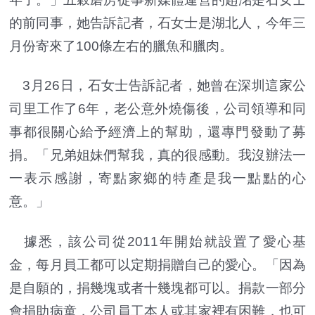
的前同事，她告訴記者，石女士是湖北人，今年三
月份寄來了100條左右的臘魚和臘肉。
3月26日，石女士告訴記者，她曾在深圳這家公
司里工作了6年，老公意外燒傷後，公司領導和同
事都很關心給予經濟上的幫助，還專門發動了募
捐。「兄弟姐妹們幫我，真的很感動。我沒辦法一
一表示感謝，寄點家鄉的特產是我一點點的心
意。」
據悉，該公司從2011年開始就設置了愛心基
金，每月員工都可以定期捐贈自己的愛心。「因為
是自願的，捐幾塊或者十幾塊都可以。捐款一部分
會捐助病童，公司員工本人或其家裡有困難，也可