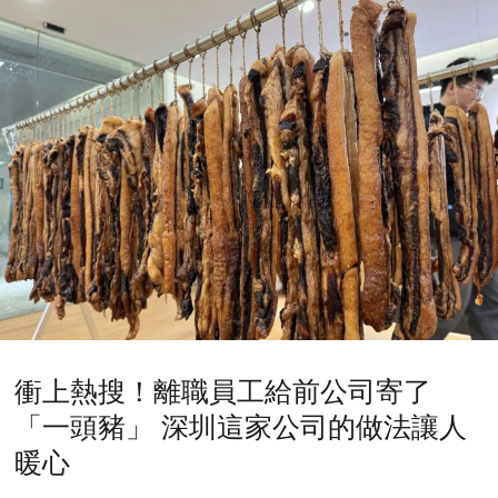
衝上熱搜！離職員工給前公司寄了
「一頭豬」 深圳這家公司的做法讓人
暖心