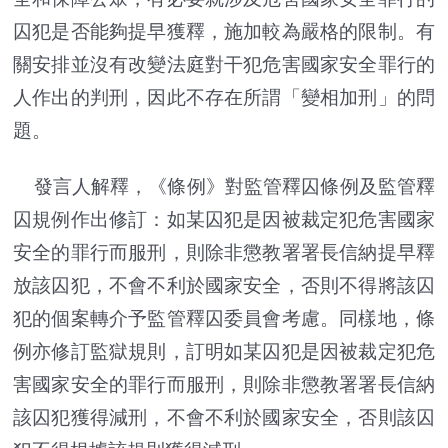
囚犯是否能夠提早獲釋，施加較為嚴格的限制。有
關安排並沒有改變法庭對干犯危害國家安全罪行的
人作出的判刑，因此不存在所謂「變相加刑」的問
題。
發言人解釋，《條例》對監管釋囚條例及監管釋
囚規例作出修訂：如某囚犯是因被裁定犯危害國家
安全的罪行而服刑，則除非懲教署署長信納提早釋
放該囚犯，不會不利於國家安全，否則不得將該囚
犯的個案轉介予監管釋囚委員會考慮。同樣地，條
例亦修訂監獄規則，訂明如某囚犯是因被裁定犯危
害國家安全的罪行而服刑，則除非懲教署署長信納
該囚犯獲得減刑，不會不利於國家安全，否則該囚