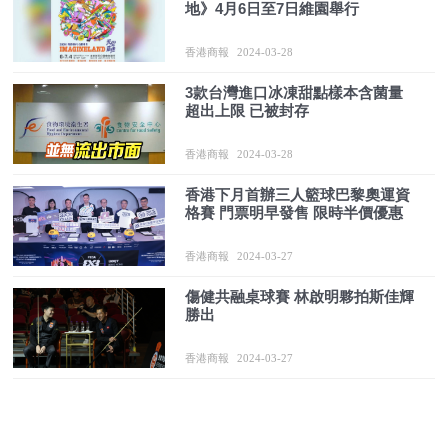
地》4月6日至7日維園舉行
香港商報
2024-03-28
3款台灣進口冰凍甜點樣本含菌量
超出上限 已被封存
香港商報
2024-03-28
香港下月首辦三人籃球巴黎奧運資
格賽 門票明早發售 限時半價優惠
香港商報
2024-03-27
傷健共融桌球賽 林啟明夥拍斯佳輝
勝出
香港商報
2024-03-27