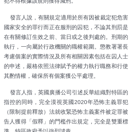
犯不得根據該規則獲得減刑。
發言人說，有關規定適用於所有因被裁定犯危害
國家安全的罪行而正在服刑的囚犯，不論其刑罰是
在有關修訂生效之前、當日或之後判處的。刑期的
執行，一向屬於行政機關的職權範圍。懲教署署長
考慮個案的實際情況及所有相關因素包括在囚人士
的申述，嚴格依照法律賦予的權力執行職務和行使
其酌情權，確保所有個案獲公平處理。
發言人指，英國廣播公司引述反華組織對特區的
指控的同時，完全漠視英國2020年恐怖主義罪犯
（限制提前釋放）法就收緊恐怖主義案件被定罪被
告人獲得「假釋」的門檻作出規定，完全是雙重標
準。特區政府予以強烈譴責。