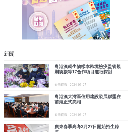
新聞
粵港澳就生物樣本跨境檢疫監管規
則銜接等17合作項目進行探討
香港商報
2024-03-27
粵港澳大灣區信用建設發展聯盟在
前海正式亮相
香港商報
2024-03-27
廣東春季高考3月27日開始招生錄
取