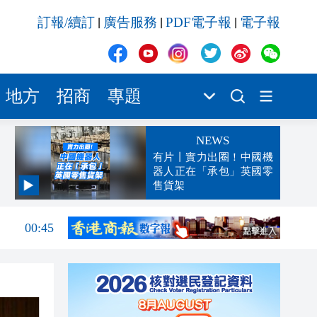
訂報/續訂
廣告服務
PDF電子報
電子報
|
|
|
地方
招商
專題
NEWS
有片丨實力出圈！中國機
器人正在「承包」英國零
售貨架
04:29
00:45
00:26
00:16
「豹
23:58