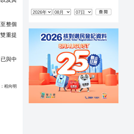
至整個
的雙重提
前已與中
：
程向明