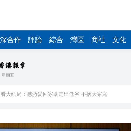
深合作
評論
綜合
灣區
商社
文化
日
星期五
敗維拉 180秒重溫全場精華
看大結局：感激愛回家助走出低谷 不捨大家庭
人入場 票尾經濟成效顯現
圓廠
銀髮男團「大四喜」：十年深厚情誼 有歡亦有淚 緬懷