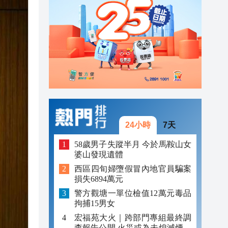
23:45
23:38
23:29
24小時
7天
58歲男子失蹤半月 今於馬鞍山女
婆山發現遺體
西區四旬婦墮假冒內地官員騙案
損失6894萬元
警方觀塘一單位檢值12萬元毒品
拘捕15男女
宏福苑大火｜跨部門專組最終調
查報告公開 火災或為未熄滅煙頭