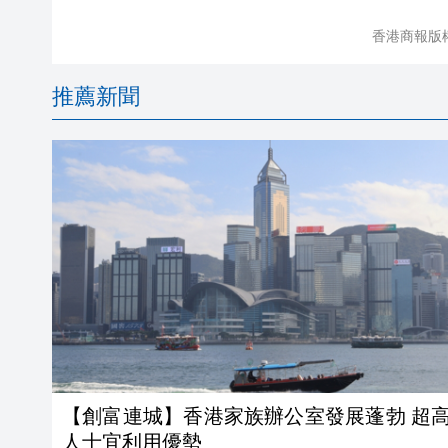
香港商報版
推薦新聞
【創富連城】香港家族辦公室發展蓬勃 超高淨值
人士宜利用優勢