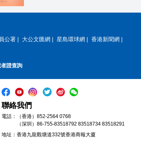
員公署
|
大公文匯網
|
星島環球網
|
香港新聞網
|
記者證查詢
聯絡我們
電話：（香港）852-2564 0768
（深圳）86-755-83518792 83518734 83518291
地址：香港九龍觀塘道332號香港商報大廈