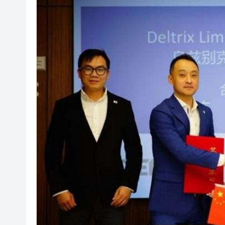
叔」黎彼得
入境處反非法勞工行動拘12人
社署籲市民提防偽冒社署通訊
李家超：鼓勵保險業開發跨境產