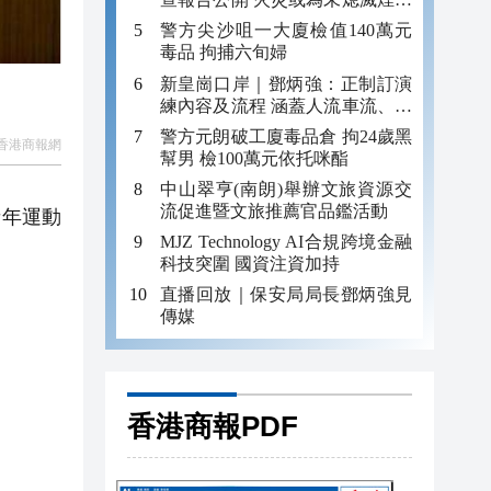
引發
警方尖沙咀一大廈檢值140萬元
毒品 拘捕六旬婦
新皇崗口岸｜鄧炳強：正制訂演
練內容及流程 涵蓋人流車流、緊
急應變等
警方元朗破工廈毒品倉 拘24歲黑
香港商報網
幫男 檢100萬元依托咪酯
中山翠亨(南朗)舉辦文旅資源交
流促進暨文旅推薦官品鑑活動
青年運動
MJZ Technology AI合規跨境金融
科技突圍 國資注資加持
直播回放｜保安局局長鄧炳強見
傳媒
香港商報PDF