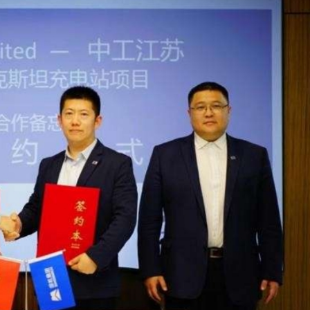
程式賬戶
品 便利灣區居民