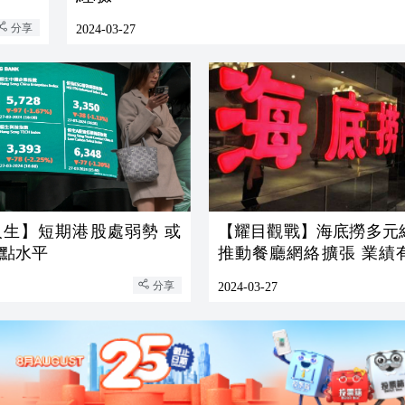
分享
2024-03-27
人生】短期港股處弱勢 或
【耀目觀戰】海底撈多元
點水平
推動餐廳網絡擴張 業績
好轉
分享
2024-03-27