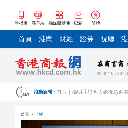
簡
手機版
客戶端
融媒體矩陣
郵箱
簡體
首頁
港聞
財經
證券
視聽
港
2026年 08月07
有片｜拜仁2:1擊
滾動新聞：
有片｜楊明莊思明大婚後急返港
羅淑佩：三場足球賽事逾12萬
首頁
財經
>
SK海力士斥逾3000億建兩座晶
有片丨【《愛回家》迎大結局】