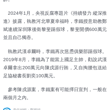
2024年1月，央視反腐專題片《持續發力 縱深推
進》披露，執教河北華夏幸福時，李鐵授意助教鄭
斌連續深圳隊後衛黎斐踢假球，黎斐開價600萬元
並且自己獨吞。
執教武漢卓爾時，李鐵再次慫恿俱樂部踢假球。
2019年8月，李鐵為了能當上國足主帥，勸說武漢
卓爾拿出200萬元向陳戌源行賄，又自掏腰包送給
足協秘書長劉奕100萬元。
參考陳戌源案，李鐵案有可能擇日宣判，一般在
兩個月之內。
責任編輯：鄭嬋娟