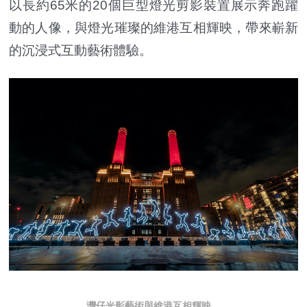
以長約65米的20個巨型燈光剪影裝置展示奔跑躍
動的人像，與燈光璀璨的維港互相輝映，帶來嶄新
的沉浸式互動藝術體驗。
灣仔光影藝術與維港互相輝映。