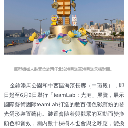
巨型機械人裝置位於灣仔北沿鴻興道至鴻興道天橋對開。
金鐘添馬公園和中西區海濱長廊（中環段），即
日起至6月2日舉行「teamLab：光漣」展覽，展示
國際藝術團隊teamLab打造的數百個色彩繽紛的發
光蛋形裝置藝術。裝置會隨着與觀眾的互動而變換
顏色和音效，園內數十棵樹木也會與之呼應，變換