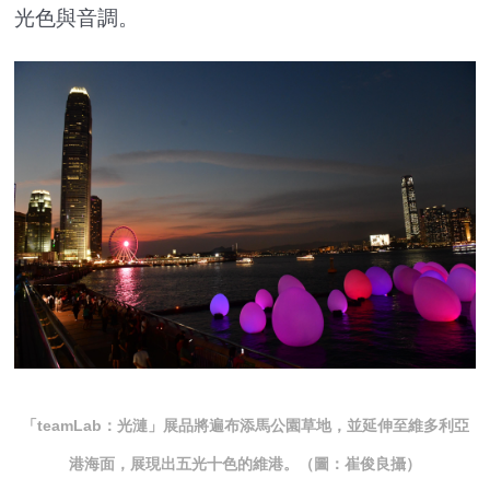
光色與音調。
「teamLab：光漣」展品將遍布添馬公園草地，並延伸至維多利亞
港海面，展現出五光十色的維港。（圖：崔俊良攝）