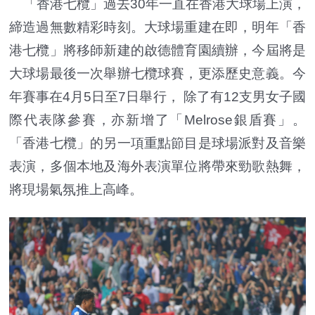
「香港七欖」過去30年一直在香港大球場上演，
締造過無數精彩時刻。大球場重建在即，明年「香
港七欖」將移師新建的啟德體育園續辦，今屆將是
大球場最後一次舉辦七欖球賽，更添歷史意義。今
年賽事在4月5日至7日舉行， 除了有12支男女子國
際代表隊參賽，亦新增了「Melrose銀盾賽」。
「香港七欖」的另一項重點節目是球場派對及音樂
表演，多個本地及海外表演單位將帶來勁歌熱舞，
將現場氣氛推上高峰。