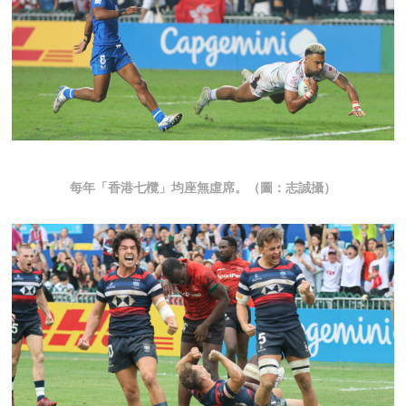
每年「香港七欖」均座無虛席。（圖：志誠攝）