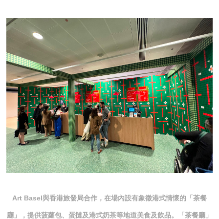
Art Basel與香港旅發局合作，在場內設有象徵港式情懷的「茶餐
廳」，提供菠蘿包、蛋撻及港式奶茶等地道美食及飲品。「茶餐廳」