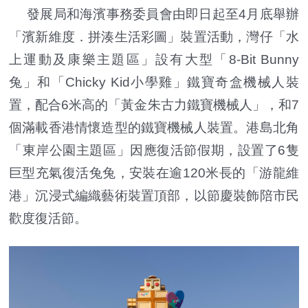
發展局和海濱事務委員會由即日起至4月底舉辦
「濱新維度．拼湊生活彩圖」裝置活動，灣仔「水
上運動及康樂主題區」設有大型「8-Bit Bunny
兔」和「Chicky Kid小學雞」鐵寶奇盒機械人裝
置，配合6米高的「黃金朱古力鐵寶機械人」，和7
個滿載香港情懷造型的鐵寶機械人裝置。港島北角
「東岸公園主題區」因應復活節假期，設置了6隻
巨型充氣復活兔兔，安裝在逾120米長的「游龍維
港」沉浸式編織藝術裝置頂部，以節慶裝飾陪市民
歡度復活節。