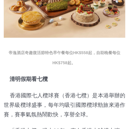
帝逸酒店奇趣復活節特色早午餐每位HK$558起，自助晚餐每位
HK$758起。
清明假期看七欖
香港國際七人欖球賽（香港七欖）是本港舉辦的
世界級欖球盛事，每年均吸引國際欖球勁旅來港作
賽，賽事氣氛熱鬧歡快，享譽全球。