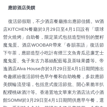
應節酒店美饌
復活節假期，不少酒店餐廳推出應節佳餚。W酒
店KITCHEN餐廳於3月29日至4月1日設有「環球
營火燒烤」自助餐，限定菜式包括造型特別的蟹籽
魔鬼蛋。酒店WOOBAR帶來「春韻茶語」復活節
下午茶，應節造型小吃計有煙三文魚青瓜忌廉芝士
魔鬼蛋、兔子朱古力慕絲配藍莓及茶味果醬等。帝
逸酒店Alva House亦於3月29日至4月1日期間推出
奇趣繽紛復活節特色早午餐和自助晚餐，多款應節
美饌輪流登場，包括意式復活節批、開心果脆羊扒
配櫻桃砵酒汁等。香港置地文華東方酒店法式小酒
館SOMM於3月29日至4月1日期間供應早午餐，選