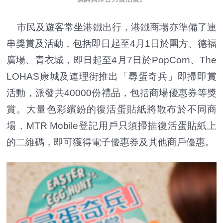
市民及遊客常坐港鐵出行，港鐵商場亦準備了連
串獎賞及活動，包括即日起至4月1日於圍方、德福
廣場、青衣城，即日起至4月7日於PopCorn、The
LOHAS康城及連理街推出「尋蛋奇兵」即掃即賞
活動，派發共40000份禮品，包括商場優惠券等獎
賞。大量色彩繽紛的復活蛋貼紙將散布於不同商
場，MTR Mobile登記用戶只須掃描復活蛋貼紙上
的二維碼，即可獲得電子優惠券及其他商戶優惠。