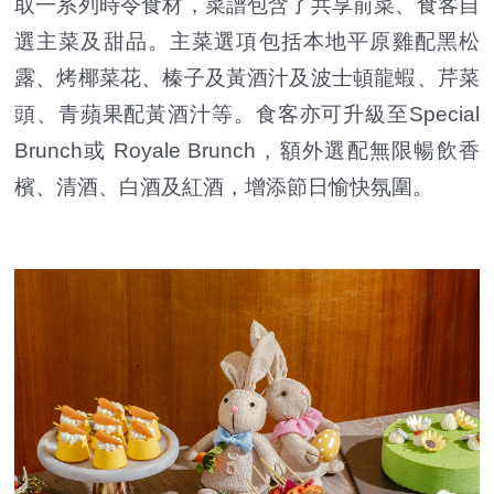
取一系列時令食材，菜譜包含了共享前菜、食客自
選主菜及甜品。主菜選項包括本地平原雞配黑松
露、烤椰菜花、榛子及黃酒汁及波士頓龍蝦、芹菜
頭、青蘋果配黃酒汁等。食客亦可升級至Special
Brunch或 Royale Brunch，額外選配無限暢飲香
檳、清酒、白酒及紅酒，增添節日愉快氛圍。