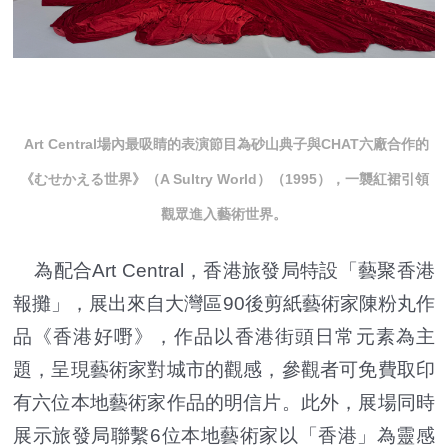
Art Central場內最吸睛的表演節目為砂山典子與CHAT六廠合作的
《むせかえる世界》（A Sultry World）（1995），一襲紅裙引領
觀眾進入藝術世界。
為配合Art Central，香港旅發局特設「藝聚香港
報攤」，展出來自大灣區90後剪紙藝術家陳粉丸作
品《香港好嘢》，作品以香港街頭日常元素為主
題，呈現藝術家對城市的觀感，參觀者可免費取印
有六位本地藝術家作品的明信片。此外，展場同時
展示旅發局聯繫6位本地藝術家以「香港」為靈感