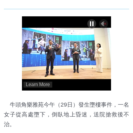
牛頭角樂雅苑今午（29日）發生墮樓事件，一名
女子從高處墮下，倒臥地上昏迷，送院搶救後不
治。