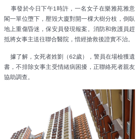
事發於今日下午1時許，一名女子在樂雅苑雅意
閣一單位墮下，壓毀大廈對開一棵大樹分枝，倒臥
地上重傷昏迷，保安員發現報案。消防和救護員趕
抵將女事主送往聯合醫院，惜經搶救後證實不治。
據了解，女死者姓劉（62歲），警員在場檢獲遺
書，不排除女事主受情緒病困擾，正聯絡死者親友
協助調查。