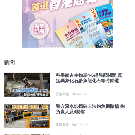
新聞
科學館古生物展4·6起局部關閉 真
猛獁象化石黔魚龍化石等將歸還
香港商報
2024-03-29
警方深水埗捣破非法釣魚機賭檔 拘
負責人及4賭客
香港商報
2024-03-29