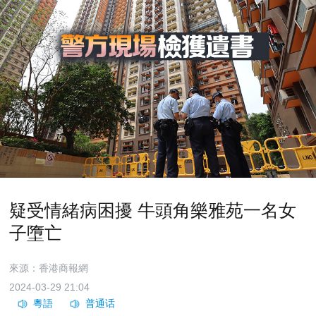
疑受情緒病困擾 牛頭角樂雅苑一名女
子墮亡
來源：香港商報網
2024-03-29 21:04