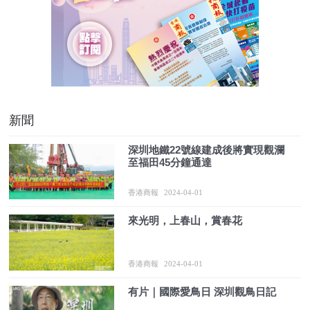
新聞
深圳地鐵22號線建成後將實現觀瀾
至福田45分鐘通達
香港商報
2024-04-01
來光明，上春山，賞春花
香港商報
2024-04-01
有片｜國際愛鳥日 深圳觀鳥日記