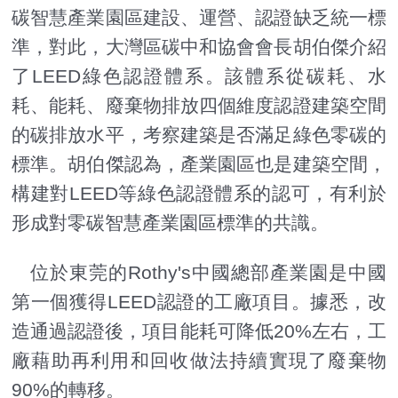
碳智慧產業園區建設、運營、認證缺乏統一標
準，對此，大灣區碳中和協會會長胡伯傑介紹
了LEED綠色認證體系。該體系從碳耗、水
耗、能耗、廢棄物排放四個維度認證建築空間
的碳排放水平，考察建築是否滿足綠色零碳的
標準。胡伯傑認為，產業園區也是建築空間，
構建對LEED等綠色認證體系的認可，有利於
形成對零碳智慧產業園區標準的共識。
位於東莞的Rothy's中國總部產業園是中國
第一個獲得LEED認證的工廠項目。據悉，改
造通過認證後，項目能耗可降低20%左右，工
廠藉助再利用和回收做法持續實現了廢棄物
90%的轉移。