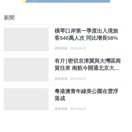
新聞
橫琴口岸第一季度出入境旅
客540萬人次 同比增長58%
香港商報
2024-04-01
有片∣密切京津冀與大灣區商
貿往來 南航今開通北京大興
至澳門航線
香港商報
2024-04-01
粵港澳青年綠美公園在雲浮
落成
香港商報
2024-04-01
「粵消費 粵精彩」 廣東多措
並舉促消費