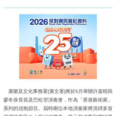
康樂及文化事務署(康文署)將於5月舉辦許嘉晴與
廖冬保長笛及巴松管演奏會，作為「香港藝術家」
系列的頭炮節目。屆時兩位本地演奏家將演繹多首