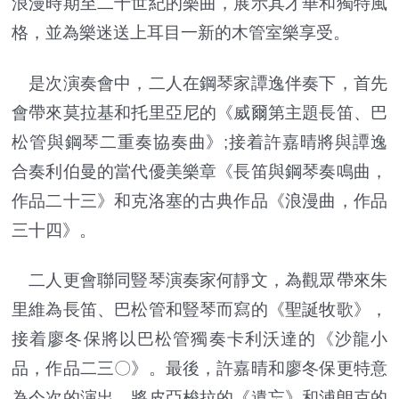
浪漫時期至二十世紀的樂曲，展示其才華和獨特風
格，並為樂迷送上耳目一新的木管室樂享受。
是次演奏會中，二人在鋼琴家譚逸伴奏下，首先
會帶來莫拉基和托里亞尼的《威爾第主題長笛、巴
松管與鋼琴二重奏協奏曲》;接着許嘉晴將與譚逸
合奏利伯曼的當代優美樂章《長笛與鋼琴奏鳴曲，
作品二十三》和克洛塞的古典作品《浪漫曲，作品
三十四》。
二人更會聯同豎琴演奏家何靜文，為觀眾帶來朱
里維為長笛、巴松管和豎琴而寫的《聖誕牧歌》，
接着廖冬保將以巴松管獨奏卡利沃達的《沙龍小
品，作品二三〇》。最後，許嘉晴和廖冬保更特意
為今次的演出，將皮亞梭拉的《遺忘》和浦朗克的