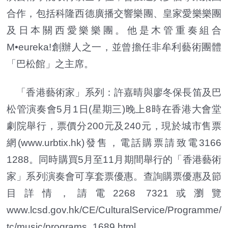
合作，包括科隆西德廣播交響樂團、皇家愛樂樂團
及日本關西愛樂樂團。他是木管重奏組合
M•eureka!創辦人之一，並曾擔任非牟利藝術團體
「巴松館」之主席。
「香港藝術家」系列：許嘉晴與廖冬保長笛及巴
松管演奏會5月1日(星期三)晚上8時在香港大會堂
劇院舉行，票價分200元及240元，現於城市售票
網(www.urbtix.hk)發售，電話購票請致電3166
1288。同時購買5月至11月期間舉行的「香港藝術
家」系列演奏會可享套票優惠。查詢購票優惠及節
目詳情，請電2268 7321或瀏覽
www.lcsd.gov.hk/CE/CulturalService/Programme/
tc/music/programs_1689.html。