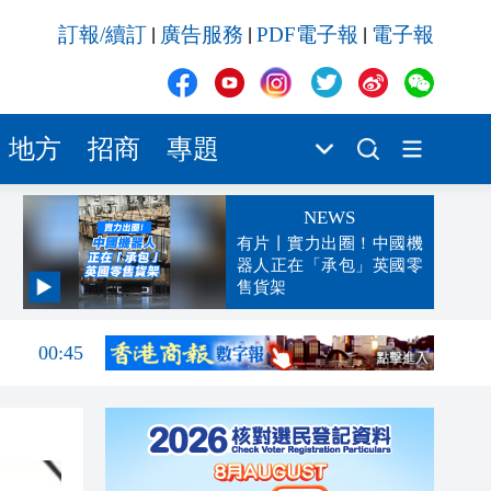
訂報/續訂
廣告服務
PDF電子報
電子報
|
|
|
地方
招商
專題
NEWS
有片丨實力出圈！中國機
器人正在「承包」英國零
售貨架
04:29
00:45
00:26
00:16