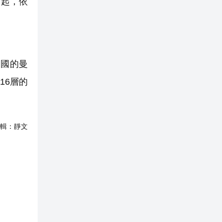
而起，依
國的曼
16層的
輯：
靜文