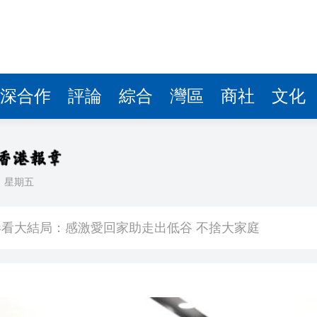
深合作
評論
綜合
灣區
商社
文化
日
星期五
敗維拉 180秒重溫全場精華
看大結局：感激愛回家助走出低谷 不捨大家庭
人入場 票尾經濟成效顯現
圓廠