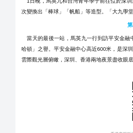
1日晚，馬英九和台灣青年學子前往位於深圳
次變換出「棒球」「帆船」等造型。「大九學
第
當天的最後一站，馬英九一行到訪平安金融中
哈頓」之譽。平安金融中心高近600米，是深
雲際觀光層俯瞰，深圳、香港兩地夜景盡收眼