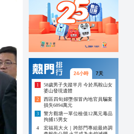
「豹
23:58
23:45
23:38
23:29
24小時
7天
58歲男子失蹤半月 今於馬鞍山女
婆山發現遺體
西區四旬婦墮假冒內地官員騙案
損失6894萬元
警方觀塘一單位檢值12萬元毒品
拘捕15男女
宏福苑大火｜跨部門專組最終調
查報告公開 火災或為未熄滅煙頭