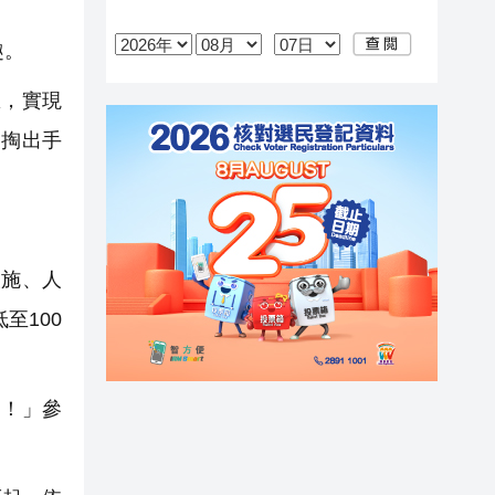
趣。
，實現
，掏出手
施、人
至100
！」參