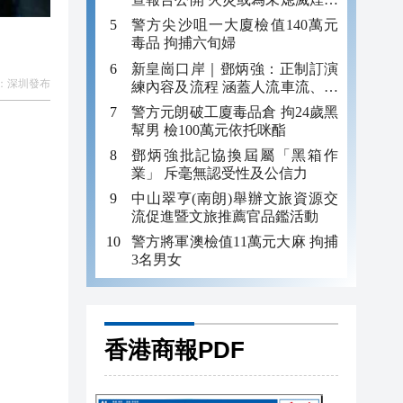
引發
警方尖沙咀一大廈檢值140萬元
毒品 拘捕六旬婦
新皇崗口岸｜鄧炳強：正制訂演
：
深圳發布
練內容及流程 涵蓋人流車流、緊
急應變等
警方元朗破工廈毒品倉 拘24歲黑
幫男 檢100萬元依托咪酯
鄧炳強批記協換屆屬「黑箱作
業」 斥毫無認受性及公信力
中山翠亨(南朗)舉辦文旅資源交
流促進暨文旅推薦官品鑑活動
警方將軍澳檢值11萬元大麻 拘捕
3名男女
香港商報PDF