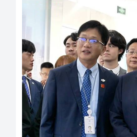
有片丨【《愛回家》迎大結局】
叔」黎彼得
入境處反非法勞工行動拘12人
社署籲市民提防偽冒社署通訊
李家超：鼓勵保險業開發跨境產