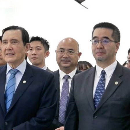
銀髮男團「大四喜」：十年深厚情誼 有歡亦有淚 緬懷
程式賬戶
品 便利灣區居民