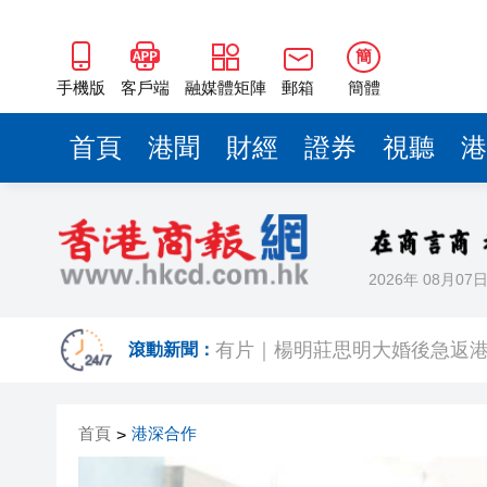
簡
手機版
客戶端
融媒體矩陣
郵箱
簡體
首頁
港聞
財經
證券
視聽
港
2026年 08月07
有片｜拜仁2:1擊
滾動新聞：
有片｜楊明莊思明大婚後急返港
羅淑佩：三場足球賽事逾12萬
首頁
港深合作
>
SK海力士斥逾3000億建兩座晶