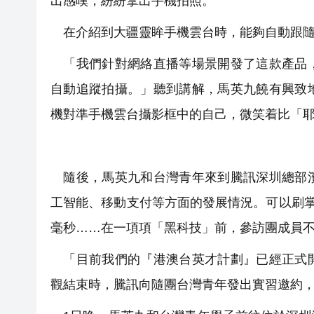
出感嘆，紛紛拿出手機拍照。
在介紹到大疆靈眸手機雲台時，能夠自動跟隨
「我們針對網絡直播等場景開發了這款產品，
自動追蹤拍攝。」聽到講解，馬英九饒有興致
機對準手機雲台攝影框中的自己，微笑着比「
隨後，馬英九和台灣青年來到騰訊深圳總部濱
工智能、移動支付等方面的發展情況。可以刷掌
毫秒……在一項項「黑科技」前，參訪團成員
「目前我們的『港澳台英才計劃』已經正式開
觀結束時，騰訊向隨團台灣青年發出實習邀約