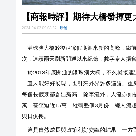
【商報時評】期待大橋發揮更
2024-04-03 09:08:32
原創
港珠澳大橋於復活節假期迎來新的高峰，繼前日車
次，連續兩天刷新開通以來紀錄，數字令人振
於2018年底開通的港珠澳大橋，不久就接
一直未能好好展現，也引來外界許多議論。重
每個長假期都創出新高。除車流外，人流亦如
萬，甚至迫近15萬；縱觀整個3月份，總人流超
與日俱長。
這是自然成長與政策利好交織的結果。一方面