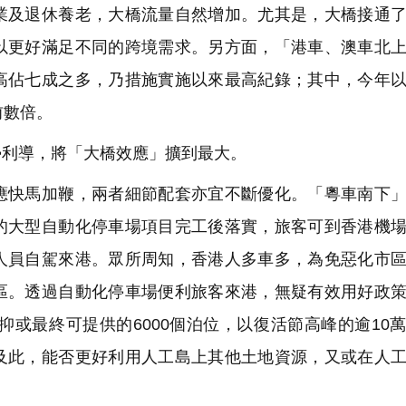
業及退休養老，大橋流量自然增加。尤其是，大橋接通
以更好滿足不同的跨境需求。另方面，「港車、澳車北
高佔七成之多，乃措施實施以來最高紀錄；其中，今年
前數倍。
利導，將「大橋效應」擴到最大。
快馬加鞭，兩者細節配套亦宜不斷優化。「粵車南下」
的大型自動化停車場項目完工後落實，旅客可到香港機
人員自駕來港。眾所周知，香港人多車多，為免惡化市
區。透過自動化停車場便利旅客來港，無疑有效用好政
抑或最終可提供的6000個泊位，以復活節高峰的逾10
及此，能否更好利用人工島上其他土地資源，又或在人