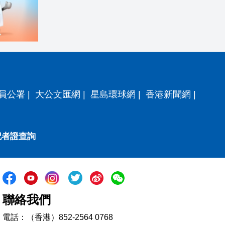
員公署
|
大公文匯網
|
星島環球網
|
香港新聞網
|
記者證查詢
聯絡我們
電話：（香港）852-2564 0768