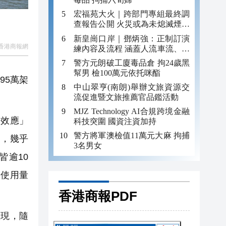
宏福苑大火｜跨部門專組最終調
查報告公開 火災或為未熄滅煙頭
引發
新皇崗口岸｜鄧炳強：正制訂演
香港商報網
練內容及流程 涵蓋人流車流、緊
急應變等
警方元朗破工廈毒品倉 拘24歲黑
幫男 檢100萬元依托咪酯
95萬架
中山翠亨(南朗)舉辦文旅資源交
流促進暨文旅推薦官品鑑活動
MJZ Technology AI合規跨境金融
橋效應」
科技突圍 國資注資加持
警方將軍澳檢值11萬元大麻 拘捕
潮，幾乎
3名男女
皆逾10
橋使用量
香港商報PDF
現，隨