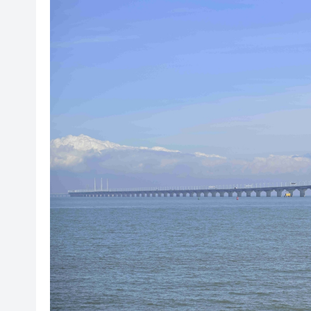
有片丨【《愛回家》迎大結局】
叔」黎彼得
入境處反非法勞工行動拘12人
社署籲市民提防偽冒社署通訊
李家超：鼓勵保險業開發跨境產