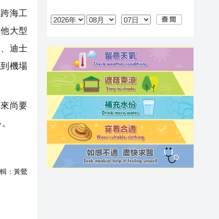
跨海工
其他大型
場、迪士
地到機場
來尚要
多。
輯：
黃鶯