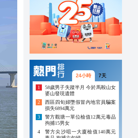
「豹
23:58
23:45
23:38
23:29
24小時
7天
58歲男子失蹤半月 今於馬鞍山女
婆山發現遺體
西區四旬婦墮假冒內地官員騙案
損失6894萬元
警方觀塘一單位檢值12萬元毒品
拘捕15男女
警方尖沙咀一大廈檢值140萬元
毒品 拘捕六旬婦