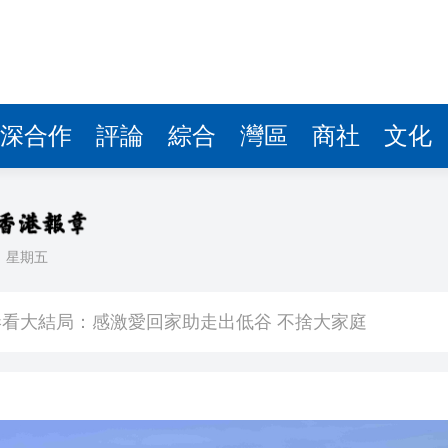
深合作
評論
綜合
灣區
商社
文化
日
星期五
敗維拉 180秒重溫全場精華
看大結局：感激愛回家助走出低谷 不捨大家庭
人入場 票尾經濟成效顯現
圓廠