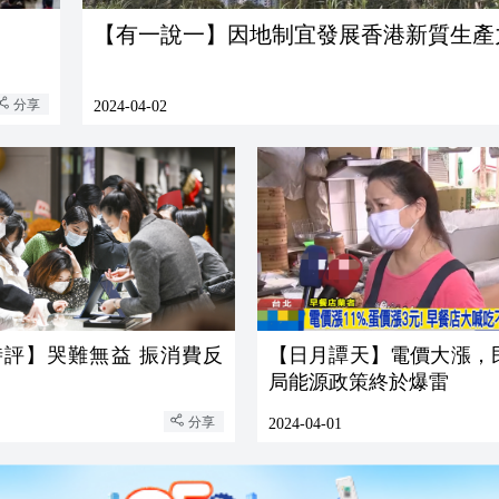
【有一說一】因地制宜發展香港新質生產
分享
2024-04-02
時評】哭難無益 振消費反
【日月譚天】電價大漲，
局能源政策終於爆雷
分享
2024-04-01