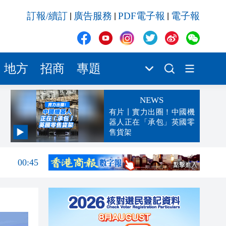
訂報/續訂
廣告服務
PDF電子報
電子報
|
|
|
地方
招商
專題
NEWS
有片丨實力出圈！中國機
器人正在「承包」英國零
售貨架
04:29
00:45
00:26
00:16