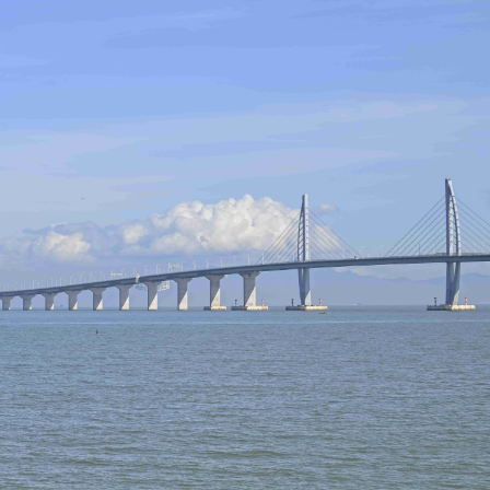
銀髮男團「大四喜」：十年深厚情誼 有歡亦有淚 緬懷
程式賬戶
品 便利灣區居民