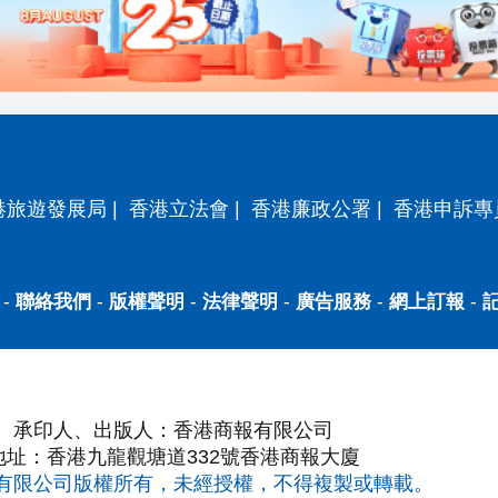
港旅遊發展局
|
香港立法會
|
香港廉政公署
|
香港申訴專
-
聯絡我們
-
版權聲明
-
法律聲明
-
廣告服務
-
網上訂報
-
承印人、出版人：香港商報有限公司
地址：香港九龍觀塘道332號香港商報大廈
有限公司版權所有，未經授權，不得複製或轉載。