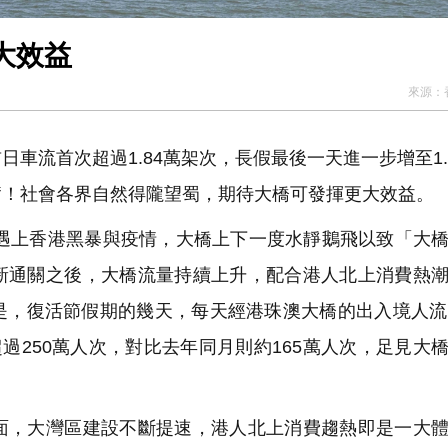
大效益
來源：
流首次超過1.84萬架次，長假最後一天進一步增至1.
奮！社會各界自然得隴望蜀，期待大橋可發揮更大效益。
連遇上香港黑暴與疫情，大橋上下一度水靜鵝飛以致「大
新通關之後，大橋流量持續上升，配合港人北上消費熱
是，復活節假期的幾天，每天經港珠澳大橋的出入境人流
過250萬人次，對比去年同月則約165萬人次，足見大
，大灣區建設不斷提速，港人北上消費趨熱即是一大體