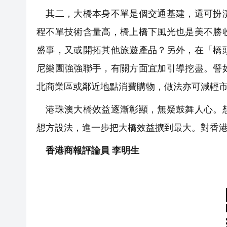
其二，大橋本身不單是個交通基建，還可扮演
程不單技術含量高，橋上橋下風光也是美不勝
盛事，又或開拓其他旅遊產品？另外，在「橋
尼樂園強強聯手，有關方面宜加引導挖盡。譬
北商業區或鄰近地點消費購物，做法亦可減輕
港珠澳大橋效益逐漸彰顯，無疑鼓舞人心。想
想方設法，進一步把大橋效益擴到最大。對香
香港商報評論員 李明生