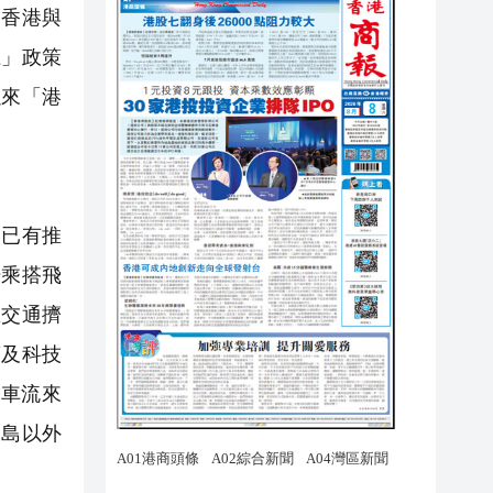
了香港與
上」政策
以來「港
已有推
場乘搭飛
區交通擠
策及科技
萬車流來
工島以外