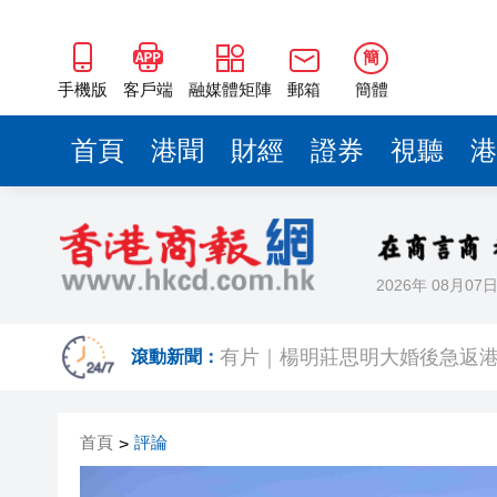
簡
手機版
客戶端
融媒體矩陣
郵箱
簡體
首頁
港聞
財經
證券
視聽
港
2026年 08月07
有片｜拜仁2:1擊
滾動新聞：
有片｜楊明莊思明大婚後急返港
羅淑佩：三場足球賽事逾12萬
首頁
評論
>
SK海力士斥逾3000億建兩座晶