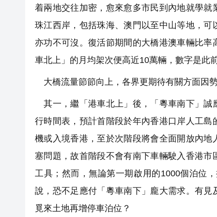
着兩地交往加密，愈來愈多市民到內地就學就
珠江西岸，包括珠海、澳門以至中山等地，可
亦功不可沒。復活節期間的大橋港澳車輛比率
車北上」的月均架次便高近10萬輛，數字是此
大橋流量節節向上，各界更期待有關方面因勢
其一，繼「港車北上」後，「粵車南下」誠應
行時間表，預計首階段於年內香港口岸人工島
機或入境香港，至於次階段將會全面開放內地
塞問題，故首階段不會有南下車輛駛入香港市
工具；然而，無論第一期啟用的1000個泊位，
說，恐不足應付「粵車南下」龐大需求。有見
覓來土地再增停車泊位？