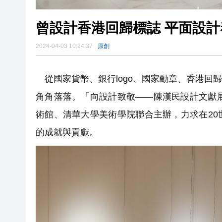
曾設計香港回歸標誌 平面設
2024-04-03 10:24:37
原創
從國家貨幣、銀行logo、國家勳章、香港回
角角落落。「向設計致敬——陳漢民設計文獻
術館、清華大學美術學院聯合主辦，力求在2
的成就與貢獻。