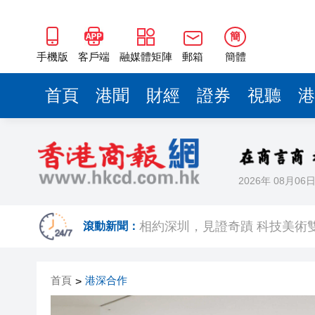
簡
手機版
客戶端
融媒體矩陣
郵箱
簡體
首頁
港聞
財經
證券
視聽
港
2026年 08月06
歐足聯：抵制國際足聯賽事立
相約深圳，見證
滾動新聞：
跑馬地私人泳池救生員涉用假證
首頁
港深合作
>
特朗普否認美國彈藥短缺 稱將
美股觀望非農數據 道指跌逾百