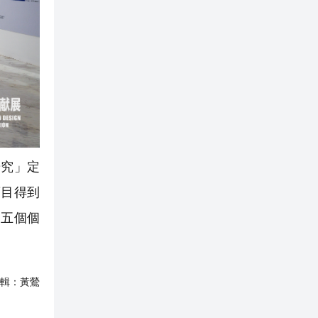
研究」定
項目得到
佛五個個
輯：
黃鶯