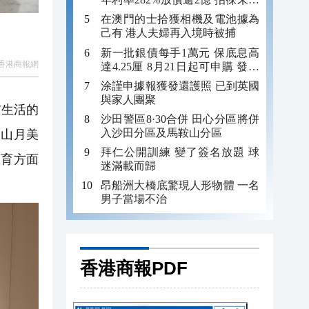
年追數
在澳門的士拾獲相機及電池據為
己有 港人夫婦再入境時被捕
新一批銀債每手1萬元 保底息高
香港商報網
達4.25厘 8月21日起可申購 發行
金額最多550億
涂謹申據報獲發還護照 已到英國
與家人團聚
布生活的
沙田警區8·30合併 田心分區將併
入沙田分區及馬鞍山分區
關山月美
拜仁公開訓練 變了簽名放題 球
教育方面
迷滿載而歸
昂船洲大橋底驚現人形物體 一名
男子當場不治
香港商報PDF