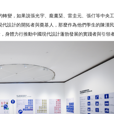
的轉變，如果說張光宇、龐薰琹、雷圭元、張仃等中央
現代設計的開拓者與奠基人，那麼作為他們學生的陳漢
念，身體力行推動中國現代設計蓬勃發展的實踐者與引領