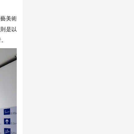
工藝美術
民則是以
者。