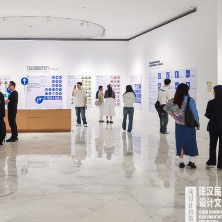
正遇晚高峰 情況危急 鐵騎交警一路開道護送
危駕被捕
飲食正在毀掉很多老人的晚年健康