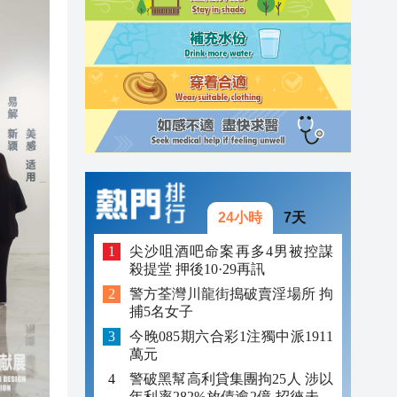
23:12
23:12
23:00
24小時
7天
尖沙咀酒吧命案再多4男被控謀
殺提堂 押後10·29再訊
警方荃灣川龍街搗破賣淫場所 拘
捕5名女子
今晚085期六合彩1注獨中派1911
萬元
警破黑幫高利貸集團拘25人 涉以
年利率282%放債逾2億 招徠未成