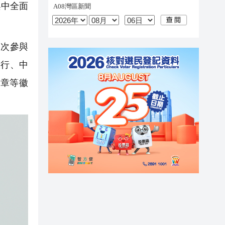
架中全面
次參與
銀行、中
獎章等徽