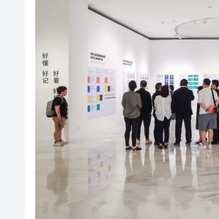
有片丨孕婦羊水破裂即將臨盆 
東涌巴士撞電單車 巴士司機涉
有片丨清淡不等於吃素！ 清淡