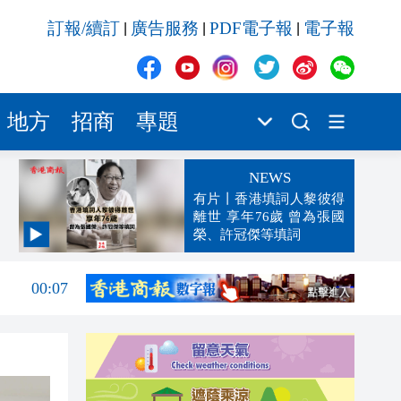
訂報/續訂
廣告服務
PDF電子報
電子報
|
|
|
地方
招商
專題
NEWS
有片丨香港填詞人黎彼得
離世 享年76歲 曾為張國
榮、許冠傑等填詞
00:19
00:07
23:38
23:35
23:17