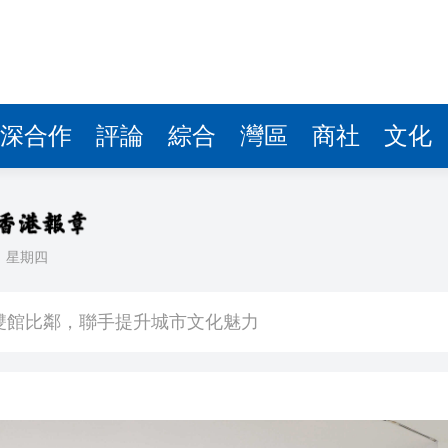
深合作
評論
綜合
灣區
商社
文化
日
星期四
場不變
奇蹟 科技美術雙館比鄰，聯手提升城市文化魅力
件 食環署勒令關閉報警處理
嚴懲發表叛國言論的「爆料者」
點