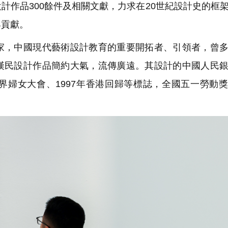
作品300餘件及相關文獻，力求在20世紀設計史的框
與貢獻。
，中國現代藝術設計教育的重要開拓者、引領者，曾多
漢民設計作品簡約大氣，流傳廣遠。其設計的中國人民
界婦女大會、1997年香港回歸等標誌，全國五一勞動