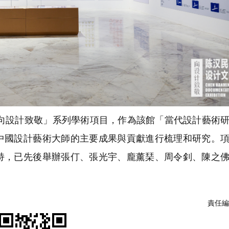
「向設計致敬」系列學術項目，作為該館「當代設計藝術
中國設計藝術大師的主要成果與貢獻進行梳理和研究。
持，已先後舉辦張仃、張光宇、龐薰琹、周令釗、陳之
責任編