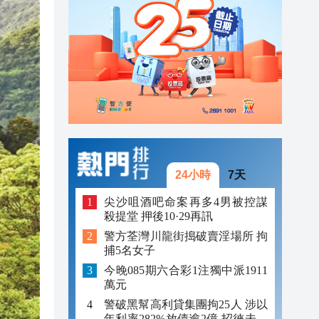
23:12
23:12
23:00
24小時
7天
尖沙咀酒吧命案再多4男被控謀
殺提堂 押後10·29再訊
警方荃灣川龍街搗破賣淫場所 拘
捕5名女子
今晚085期六合彩1注獨中派1911
萬元
警破黑幫高利貸集團拘25人 涉以
年利率282%放債逾2億 招徠未成