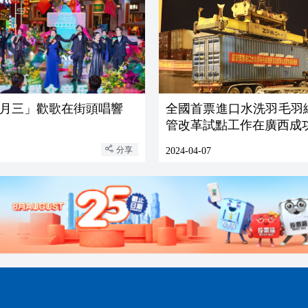
月三」歡歌在街頭唱響
全國首票進口水洗羽毛羽
管改革試點工作在廣西成
分享
2024-04-07