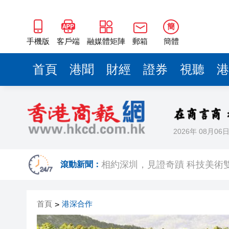
簡
手機版
客戶端
融媒體矩陣
郵箱
簡體
首頁
港聞
財經
證券
視聽
港
2026年 08月06
歐足聯：抵制國際足聯賽事立
相約深圳，見證
滾動新聞：
跑馬地私人泳池救生員涉用假證
首頁
港深合作
>
特朗普否認美國彈藥短缺 稱將
美股觀望非農數據 道指跌逾百