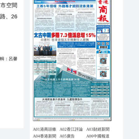
城市空間
路、26
輯：
呂馨