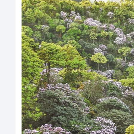
有片丨孕婦羊水破裂即將臨盆 
東涌巴士撞電單車 巴士司機涉
有片丨清淡不等於吃素！ 清淡