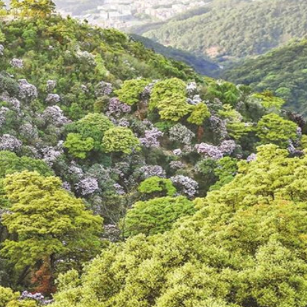
正遇晚高峰 情況危急 鐵騎交警一路開道護送
危駕被捕
飲食正在毀掉很多老人的晚年健康