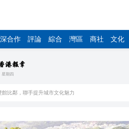
深合作
評論
綜合
灣區
商社
文化
日
星期四
場不變
奇蹟 科技美術雙館比鄰，聯手提升城市文化魅力
件 食環署勒令關閉報警處理
嚴懲發表叛國言論的「爆料者」
點