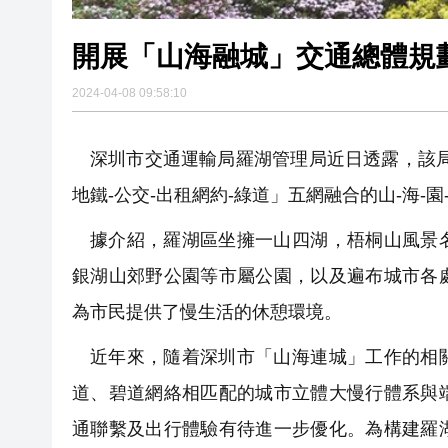
開展「山海融城」交通總體規
2024-04-08 09:58:10
深圳市交通運輸局羅湖管理局近日透露，該
地鐵-公交-出租網約-綠道」五網融合的山-海-
據介紹，羅湖區坐擁一山四湖，梧桐山風景
銀湖山郊野公園等市屬公園，以及遍布城市各
為市民提供了慢生活的休憩環境。
近年來，隨着深圳市「山海連城」工作的相
道、碧道網絡相匹配的城市立體大慢行體系與
通聯繫及出行體驗有待進一步優化。為構建羅