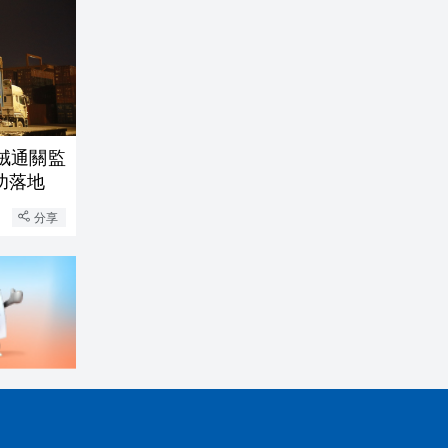
絨通關監
功落地
分享