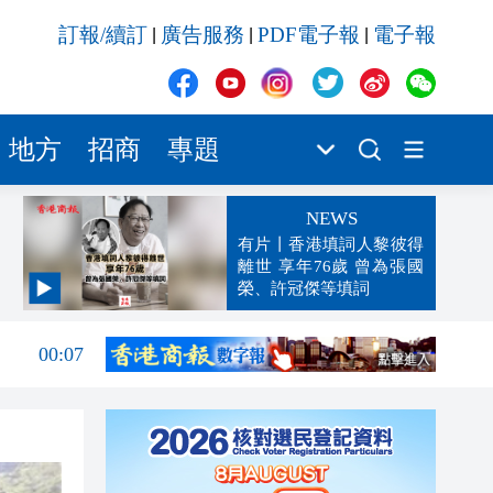
訂報/續訂
廣告服務
PDF電子報
電子報
|
|
|
地方
招商
專題
NEWS
有片丨香港填詞人黎彼得
離世 享年76歲 曾為張國
榮、許冠傑等填詞
00:19
00:07
23:38
23:35
23:17