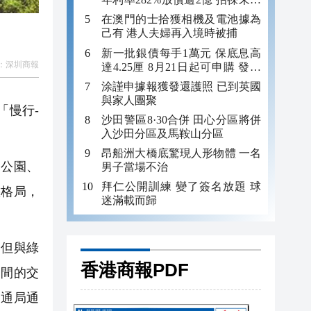
年追數
在澳門的士拾獲相機及電池據為
己有 港人夫婦再入境時被捕
新一批銀債每手1萬元 保底息高
：
深圳商報
達4.25厘 8月21日起可申購 發行
金額最多550億
涂謹申據報獲發還護照 已到英國
與家人團聚
「慢行-
沙田警區8·30合併 田心分區將併
入沙田分區及馬鞍山分區
昂船洲大橋底驚現人形物體 一名
湖公園、
男子當場不治
拜仁公開訓練 變了簽名放題 球
態格局，
迷滿載而歸
，但與綠
香港商報PDF
之間的交
交通局通