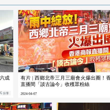
效六成
有片 | 西鄉北帝三月三廟會火爆出圈！
直播間「談古論今」收穫眾粉絲
分享
2024-04-07