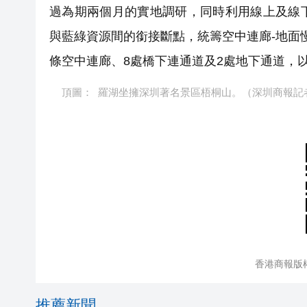
過為期兩個月的實地調研，同時利用線上及線
與藍綠資源間的銜接斷點，統籌空中連廊-地面慢
條空中連廊、8處橋下連通道及2處地下通道，
頂圖： 羅湖坐擁深圳著名景區梧桐山。（
深圳商報記者
香港商報版
推薦新聞