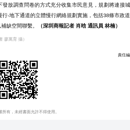
下發放調查問卷的方式充分收集市民意見，規劃將連接
行-地下通道的立體慢行網絡規劃實施，包括38條市政道
以補缺空間聯繫。
（深圳商報記者 肖晗 通訊員 林楠）
 廖萬育 攝
）
責任編
權所有，未經書面允許不得使用。