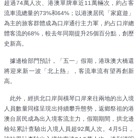
超過74萬人次、港澳單牌車近11萬輛次，約占客
流車流總量的73%和64%；以港澳居民「家庭遊」
為主的旅客群體成為口岸通行主力軍，約占口岸總
體客流的68%，較去年同期提升25個百分點，創歷
史新高。
據邊檢部門預計，「五一」假期，港珠澳大橋還
將迎來新一波「北上熱」，客流車流有望再創新
高。
此外，經拱北口岸與橫琴口岸來往兩地的出入境
人員數量同樣呈現出持續攀升態勢，返鄉祭祖的港
澳台居民成為出入境客流主力，假期期間，拱北邊
檢站累計查驗出入境人員超92萬人次。4月5日，