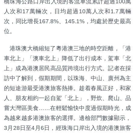
橋珠海公路口岸出入境的客流車流累計超過100萬
人次和17萬輛次，日均超過10萬人次和1.7萬輛
次，同比增長167.8%、145.1%，均處於歷史最高
位。
港珠澳大橋縮短了粵港澳三地的時空距離，「港
車北上」「澳車北上」降低了出行成本，駕車「北
上」成為港澳居民高品質跨境出行方式。記者在採
訪中了解到，假期期間，以珠海、中山、廣州為主
的短途游最受港澳旅客熱捧。趁着春風正好，和家
人、朋友相約一起自駕「北上」，野炊、爬山、品
嘗大灣區美食……在輕鬆愉快中度過假期時光，成
為越來越多港澳旅客的選擇。邊檢部門數據顯示，
3月28日至4月6日，經珠海口岸出入境的港澳旅客