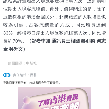
該站累計查驗出入境旅客達34.5萬人次，達到清明
假期出入境客流峰值。此外，值得關注的是，除了
返鄉祭祖的港澳台居民外，赴澳旅遊的人數增長也
較為明顯，占客流總量的六成，同比增長達到
33%。經橫琴口岸出入境旅客超19萬人次，同比增
長約70%。
（記者李旭 通訊員王相國 黎釗德 何志
金 吳升文）
頂圖圖源：中新社
責任編輯：呂馨
香港商報版權所有，未經書面允許不得使用。