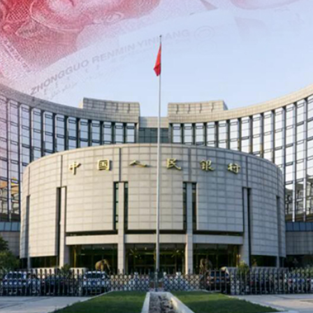
牽頭臨床研究的1類創新藥成功入選《自然》雜誌年度榜
業板指漲1.75%
女婆山發現遺體
徵關稅」