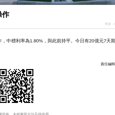
操作
來源：
，中標利率為1.80%，與此前持平。今日有20億元7天
責任編輯
權所有，未經書面允許不得使用。