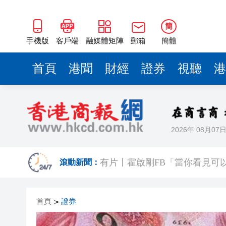
簡
手機版
客戶端
融媒體矩陣
郵箱
簡體
首頁
港聞
財經
證券
視聽
港
2026年 08月07
【新股最前線】拿森科技上市
滾動新聞：
有片〡霍啟剛FB「當你看見可
有片｜重慶一隧道口驚現飛車上
首頁
證券
>
【股市風向標】大模型雙雄再