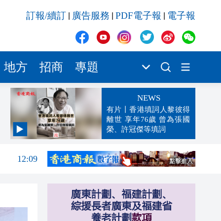
訂報/續訂
廣告服務
PDF電子報
電子報
|
|
|
地方
招商
專題
NEWS
有片丨香港填詞人黎彼得
離世 享年76歲 曾為張國
榮、許冠傑等填詞
12:29
12:09
12:03
11:56