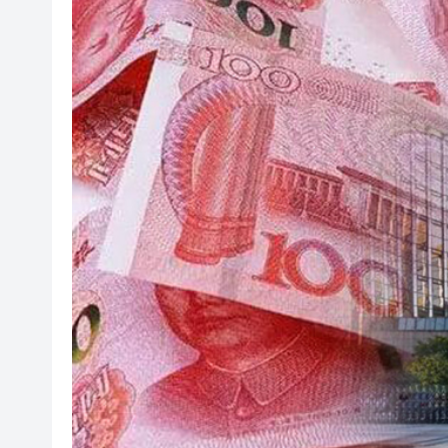
深圳市第三人民醫院盧洪洲教授
【A股午評】三大指數集體上漲 創
58歲男子失蹤半月 今於馬鞍山
A股多家光伏龍頭回應「美國加