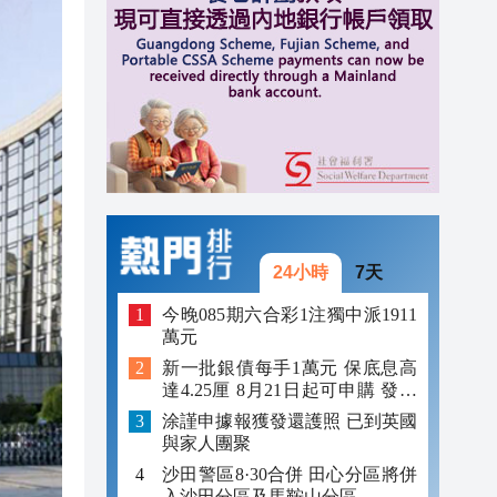
單
11:47
11:40
11:35
11:30
24小時
7天
今晚085期六合彩1注獨中派1911
萬元
新一批銀債每手1萬元 保底息高
達4.25厘 8月21日起可申購 發行
金額最多550億
涂謹申據報獲發還護照 已到英國
與家人團聚
沙田警區8·30合併 田心分區將併
入沙田分區及馬鞍山分區