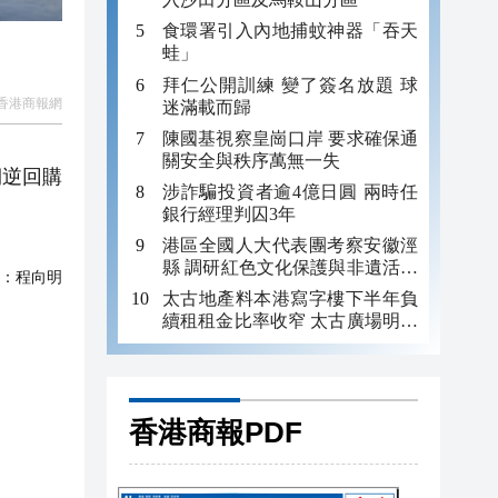
食環署引入內地捕蚊神器「吞天
蛙」
拜仁公開訓練 變了簽名放題 球
香港商報網
迷滿載而歸
陳國基視察皇崗口岸 要求確保通
關安全與秩序萬無一失
期逆回購
涉詐騙投資者逾4億日圓 兩時任
銀行經理判囚3年
港區全國人大代表團考察安徽涇
縣 調研紅色文化保護與非遺活態
：
程向明
傳承
太古地產料本港寫字樓下半年負
續租租金比率收窄 太古廣場明年
轉正
香港商報PDF