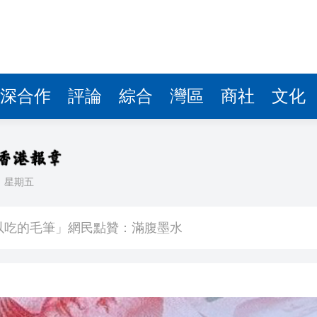
深合作
評論
綜合
灣區
商社
文化
日
星期五
首日早盤漲逾七成
以吃的毛筆」網民點贊：滿腹墨水
樹 監控記錄「起飛瞬間」
度強勢反彈