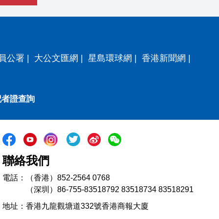
員公署
|
大公文匯網
|
星島環球網
|
香港新聞網
|
記者證查詢
聯絡我們
電話：（香港）852-2564 0768
（深圳）86-755-83518792 83518734 83518291
地址：香港九龍觀塘道332號香港商報大廈