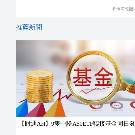
香港商報版
推薦新聞
【財通AH】9隻中證A50ETF聯接基金同日