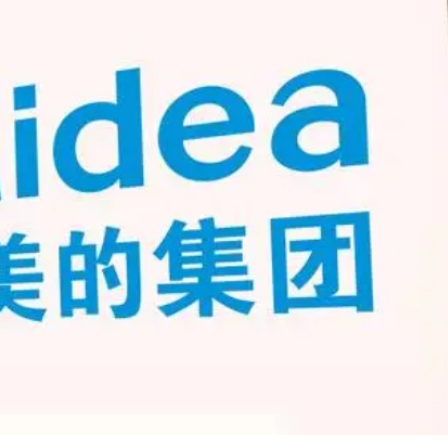
水灣 第1期涉361伙面積約492呎起
電話 違者最高罰款37.5萬歐元
國與家人團聚