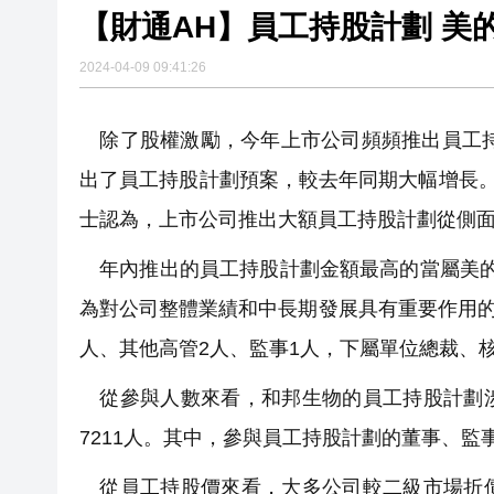
【財通AH】員工持股計劃 美
2024-04-09 09:41:26
除了股權激勵，今年上市公司頻頻推出員工持
出了員工持股計劃預案，較去年同期大幅增長。
士認為，上市公司推出大額員工持股計劃從側
年內推出的員工持股計劃金額最高的當屬美的集
為對公司整體業績和中長期發展具有重要作用的
人、其他高管2人、監事1人，下屬單位總裁、核
從參與人數來看，和邦生物的員工持股計劃涉
7211人。其中，參與員工持股計劃的董事、監事
從員工持股價來看，大多公司較二級市場折價