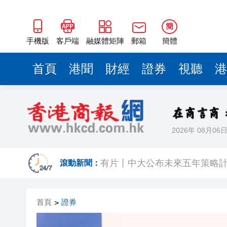
簡
手機版
客戶端
融媒體矩陣
郵箱
簡體
首頁
港聞
財經
證券
視聽
港
2026年 08月06
【港商觀察】 金融機構搶灘跨
有片丨中大公布未來五年策略計
滾動新聞：
涉詐騙投資者逾4億日圓 兩時任
首頁
證券
>
有片丨墨西哥街頭一網紅直播時
有片〡壽司店雪糕「抹」櫃邊 