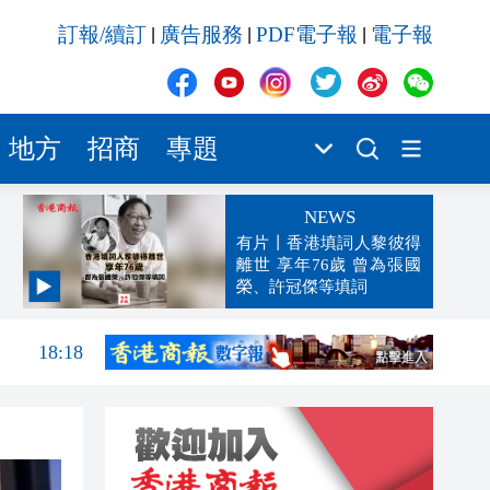
訂報/續訂
廣告服務
PDF電子報
電子報
|
|
|
地方
招商
專題
NEWS
有片丨香港填詞人黎彼得
離世 享年76歲 曾為張國
榮、許冠傑等填詞
18:42
18:18
18:16
18:06
18:05