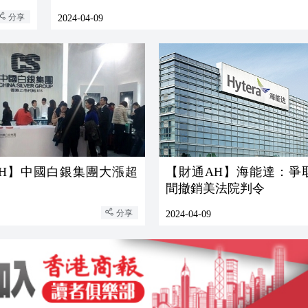
分享
2024-04-09
AH】中國白銀集團大漲超
【財通AH】海能達：爭
間撤銷美法院判令
分享
2024-04-09