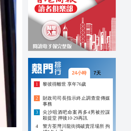
17:58
17:56
17:44
24小時
7天
黎彼得離世 享年76歲
財政司司長指示終止調查壹傳媒
事務
尖沙咀酒吧命案再多4男被控謀
殺提堂 押後10·29再訊
警方荃灣川龍街搗破賣淫場所 拘