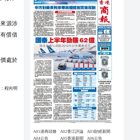
來源涉
有償借
價處於
：
程向明