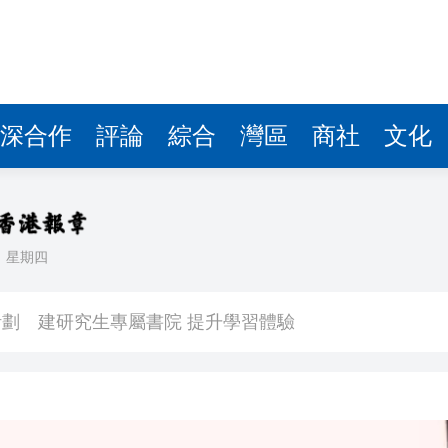
深合作
評論
綜合
灣區
商社
文化
日
星期四
境金服
劃 建研究生專屬書院 提升學習體驗
銀行經理判囚3年
遭槍擊爆頭 當場斃命！
網民：做咩偷食我杯雪糕