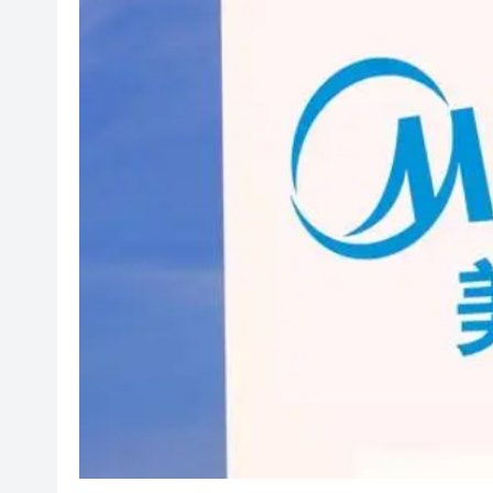
【港樓】九建牛池灣項目命名33清
有片丨法國下周起禁止騷擾性推銷
涂謹申據報獲發還護照 已到英