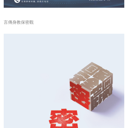
言傳身教保密觀