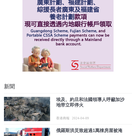
新聞
埃及、約旦和法國領導人呼籲加沙
地带立即停火
香港商報
2024-04-09
俄羅斯洪災致超過1萬棟房屋被淹