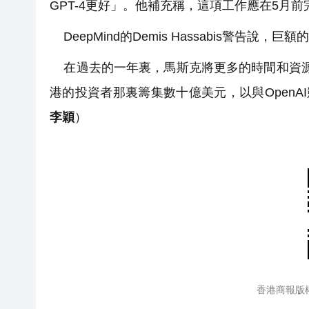
GPT-4更好」。他補充稱，這項工作應在5月
DeepMind的Demis Hassabis警告說
在過去的一年裏，馬斯克將更多的時間和資源
港的投資者那裏籌集數十億美元，以與OpenA
李穎
）
香港商報版