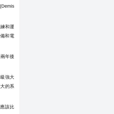
emis
訓練和運
備和電
一兩年後
級強大
強大的系
它應該比