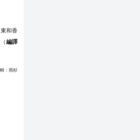
中東和香
。（
編譯
輯：
雨杉