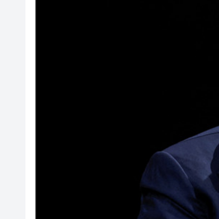
社署籲市民提防偽冒社署通訊
李家超：鼓勵保險業開發跨境產
車路士主帥星