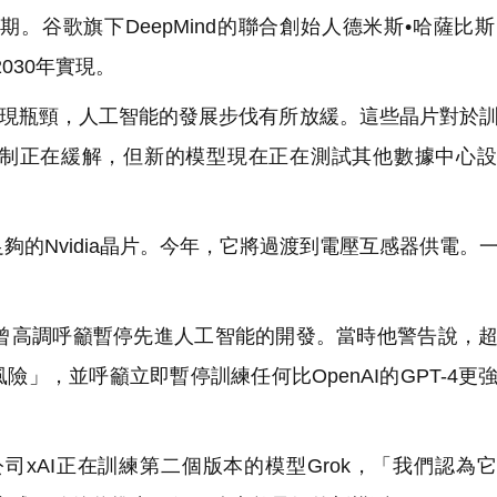
歌旗下DeepMind的聯合創始人德米斯•哈薩比斯(D
2030年實現。
出現瓶頸，人工智能的發展步伐有所放緩。這些晶片對於
制正在緩解，但新的模型現在正在測試其他數據中心設
的Nvidia晶片。今年，它將過渡到電壓互感器供電。
高調呼籲暫停先進人工智能的開發。當時他警告說，超
」，並呼籲立即暫停訓練任何比OpenAI的GPT-4更
xAI正在訓練第二個版本的模型Grok，「我們認為