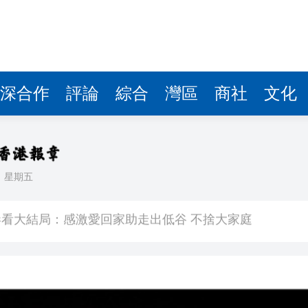
深合作
評論
綜合
灣區
商社
文化
日
星期五
看大結局：感激愛回家助走出低谷 不捨大家庭
人入場 票尾經濟成效顯現
圓廠
銀髮男團「大四喜」：十年深厚情誼 有歡亦有淚 緬懷