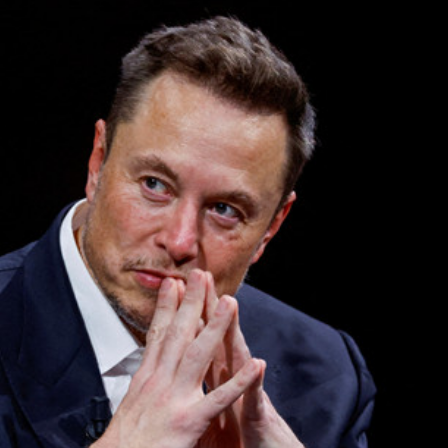
程式賬戶
品 便利灣區居民
將粉嶺揮桿 為香港行畫圓滿句號