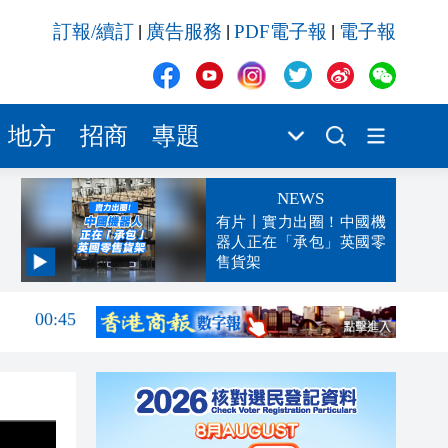
訂報/續訂
廣告服務
PDF電子報
電子報
|
|
|
地方
招商
專題
NEWS
有片丨實力出圈！中國機
器人正在「承包」英國零
售貨架
00:45
00:26
00:16
「豹
23:58
23:45