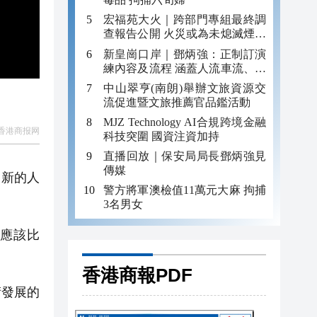
宏福苑大火｜跨部門專組最終調
查報告公開 火災或為未熄滅煙頭
引發
新皇崗口岸｜鄧炳強：正制訂演
練內容及流程 涵蓋人流車流、緊
急應變等
中山翠亨(南朗)舉辦文旅資源交
流促進暨文旅推薦官品鑑活動
MJZ Technology AI合規跨境金融
香港商报网
科技突圍 國資注資加持
直播回放｜保安局局長鄧炳強見
傳媒
，新的人
警方將軍澳檢值11萬元大麻 拘捕
3名男女
型應該比
香港商報PDF
術發展的