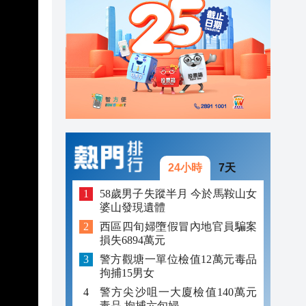
23:38
23:29
23:21
24小時
7天
58歲男子失蹤半月 今於馬鞍山女
婆山發現遺體
西區四旬婦墮假冒內地官員騙案
損失6894萬元
警方觀塘一單位檢值12萬元毒品
拘捕15男女
警方尖沙咀一大廈檢值140萬元
毒品 拘捕六旬婦