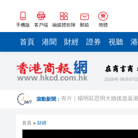
簡
手機版
客戶端
融媒體矩陣
郵箱
簡體
首頁
港聞
財經
證券
視聽
港
2026年 08月07
有片｜楊明莊思明大婚後急返港
羅淑佩：三場足球賽事逾12萬
滾動新聞：
SK海力士斥逾3000億建兩座晶
首頁
財經
>
有片丨【《愛回家》迎大結局】
叔」黎彼得
入境處反非法勞工行動拘12人