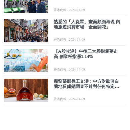
香港商報
2024-04-09
熟悉的「人從眾」畫面頻頻再現 內
地旅遊消費市場「全面開花」
香港商報
2024-04-09
【A股收評】午後三大股指震蕩走
高 創業板指漲1.14%
香港商報
2024-04-09
商務部部長王文濤：中方對歐盟白
蘭地反傾銷調查不針對任何特定歐
盟成員國
香港商報
2024-04-09