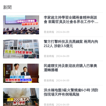
新聞
李家超主持學習全國兩會精神座談
會 鼓勵官員及社會各界在工作中好
好實踐
香港商報
2024-04-09
警方打擊科技及洗黑錢案 兩周內拘
212人 涉款3.5億元
香港商報
2024-04-09
民建聯支持及歡迎政府購入巴黎奧
運轉播權
香港商報
2024-04-09
洪水橋地盤3級火警燒逾6小時 消防
指現場天秤有倒塌風險
香港商報
2024-04-09