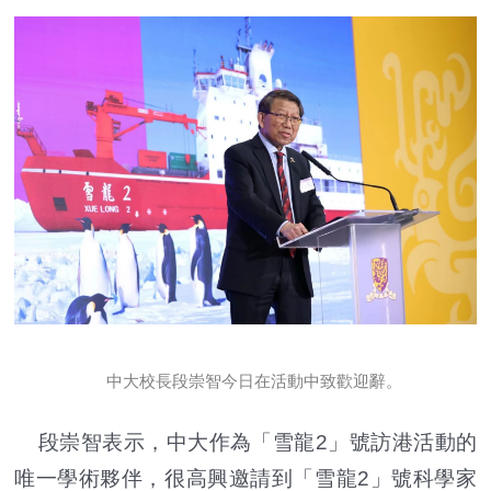
中大校長段崇智今日在活動中致歡迎辭。
段崇智表示，中大作為「雪龍2」號訪港活動的
唯一學術夥伴，很高興邀請到「雪龍2」號科學家