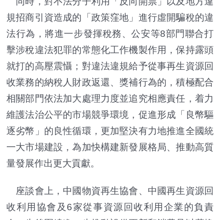
同時，對不法分子利用「反向開票」以及地方違
規招商引資造成的「政策窪地」進行虛開騙稅的違
法行為，將進一步發揮稅務、公安等8部門聯合打
擊涉稅違法犯罪的常態化工作機製作用，保持露頭
就打的高壓震懾；對違法違規給予從事再生資源回
收業務的納稅人財政返還、獎補行為的，積極配合
相關部門依法加大處理力度並追究相應責任，着力
維護法治公平的市場競爭環境，促進形成「良幣驅
逐劣幣」的良性循環，更加堅決有力地推進全國統
一大市場建設，為加快構建新發展格局、推動高質
量發展作出更大貢獻。
座談會上，中國物資再生協會、中國再生資源回
收利用協會及6家從事資源回收利用企業的負責