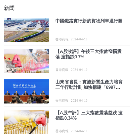
新聞
中國鐵路實行新的貨物列車運行圖
香港商報
2024-04-10
【A股收評】午後三大指數窄幅震
蕩 滬指跌0.7%
香港商報
2024-04-10
山東省省長：實施新質生產力培育
三年行動計劃 加快構建「6997」現
代化工業體系
香港商報
2024-04-10
【A股午評】三大指數震蕩盤跌 滬
指跌0.34%
香港商報
2024-04-10