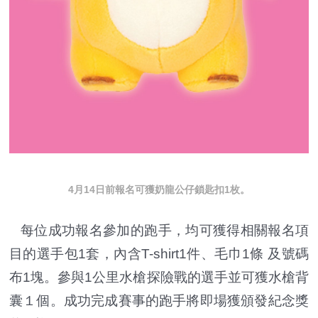
4月14日前報名可獲奶龍公仔鎖匙扣1枚。
每位成功報名參加的跑手，均可獲得相關報名項
目的選手包1套，內含T-shirt1件、毛巾1條 及號碼
布1塊。參與1公里水槍探險戰的選手並可獲水槍背
囊１個。成功完成賽事的跑手將即場獲頒發紀念獎