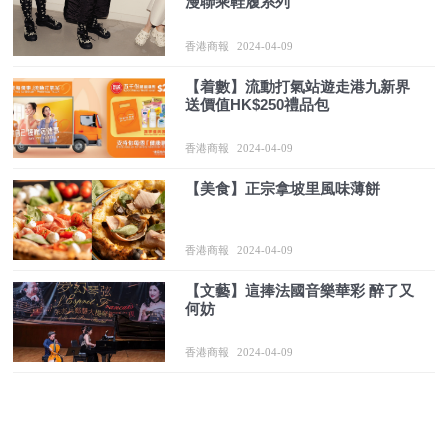
漫聯乘鞋履系列
香港商報
2024-04-09
【着數】流動打氣站遊走港九新界
送價值HK$250禮品包
香港商報
2024-04-09
【美食】正宗拿坡里風味薄餅
香港商報
2024-04-09
【文藝】這捧法國音樂華彩 醉了又
何妨
香港商報
2024-04-09