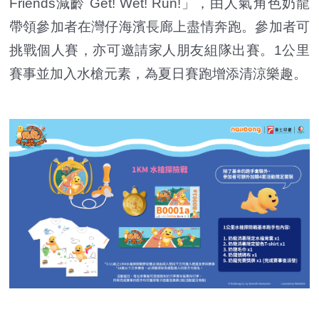
Friends減齡 Get! Wet! Run!」，由人氣角色奶龍
帶領參加者在灣仔海濱長廊上盡情奔跑。參加者可
挑戰個人賽，亦可邀請家人朋友組隊出賽。1公里
賽事並加入水槍元素，為夏日賽跑增添清涼樂趣。