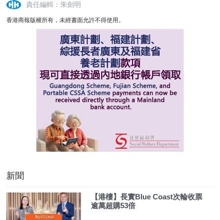
責任編輯：朱劍明
香港商報版權所有，未經書面允許不得使用。
新聞
【港樓】長實Blue Coast次輪收票
逾萬超購53倍