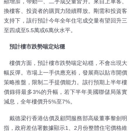
顯增加，帶動一、二手成交量皆升。來自上車客、
換樓客、投資者的購買力陸續釋放。剛需和投資客
支持下，該行預計今年全年住宅成交量有望回升三
至四成至5.5萬或6萬伙水平。
預計樓市跌勢喘定站穩
樓價方面，預計樓市跌勢喘定站穩，不會出現大
幅反彈。市場上一手供應充裕，發展商以貼市開價
策略推盤，限制二手提價能力。該行預期上半年樓
價錄得最多3%的升幅，若下半年美國聯儲局落實
減息，全年樓價升5%至7%。
戴德梁行香港估價及顧問服務部高級董事黎劍明
指，政府差估署數據顯示1、2月份整體住宅價格維