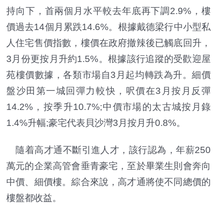
持向下，首兩個月水平較去年底再下調2.9%，樓
價過去14個月累跌14.6%。根據戴德梁行中小型私
人住宅售價指數，樓價在政府撤辣後已觸底回升，
3月份更按月升約1.5%。根據該行追蹤的受歡迎屋
苑樓價數據，各類市場自3月起均轉跌為升。細價
盤沙田第一城回彈力較快，呎價在3月按月反彈
14.2%，按季升10.7%;中價市場的太古城按月錄
1.4%升幅;豪宅代表貝沙灣3月按月升0.8%。
隨着高才通不斷引進人才，該行認為，年薪250
萬元的企業高管會垂青豪宅，至於畢業生則會奔向
中價、細價樓。綜合來說，高才通將使不同總價的
樓盤都收益。