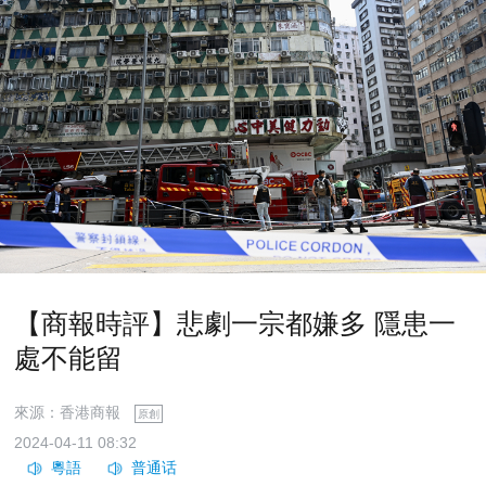
【商報時評】悲劇一宗都嫌多 隱患一
處不能留
來源：香港商報
原創
2024-04-11 08:32