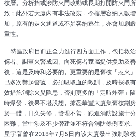
樓層。分析指或涉防火門改動或長期打開防火門所
致；此外若大廈內有非法改裝，令樓層容納人數增
加，原有的走火通道或不足容納逃生，亦會加劇嚴
重性。
特區政府目前正全力進行四方面工作，包括救治
傷者、調查火警成因、向死傷者家屬提供援助及善
後，這是及時和必要的。更重要的是舊樓「惹火」
已多次響起警號，必須吸取血的教訓，及時採取有
效措施消除火災隱患，否則更多的「定時炸彈」隨
時爆發，後果不堪設想。據悉華豐大廈集舊樓劏房
於一體，日久失修，管理不善，跟進消防設施十分
困難，當中涉及不少僭建並不符合消防條例要求。
屋宇署曾在2018年7月5日向該大廈發出強制驗樓