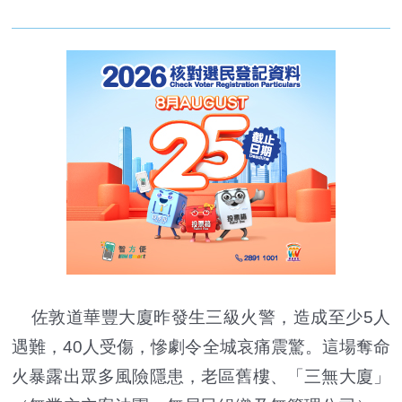
佐敦道華豐大廈昨發生三級火警，造成至少5人
遇難，40人受傷，慘劇令全城哀痛震驚。這場奪命
火暴露出眾多風險隱患，老區舊樓、「三無大廈」