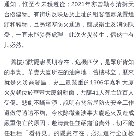
通知，惟至今未獲遵從；2021年亦曾勒令清拆天
台僭建物。有街坊反映居於上址的租客隨處棄置煙
頭和雜物，且另堵塞防火通道，釀成衛生及消防隱
憂，一直未能妥善處理。此次火災發生，偶然中有
其必然。
舊樓消防隱患長期存在，危機四伏，是眾所皆知
的事實。華豐大廈所在的油麻地，舊樓林立，歷來
就是火災高發區，史上最嚴重的1996年嘉利大廈
火災就位於華豐大廈斜對面，共釀41人死亡近百人
受傷。悲劇不斷重演，說明有關當局防火安全工作
還做得遠遠不夠。今次除徹查涉事大廈起火及造成
嚴重傷亡的原因，釐清責任並嚴肅追責外，切不能
任種種「看得見」的隱患存在，必須進行全面檢