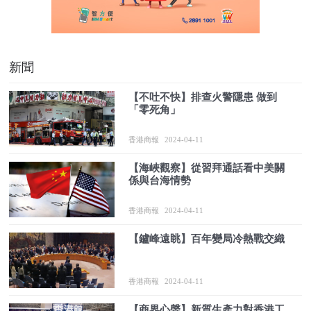
新聞
【不吐不快】排查火警隱患 做到
「零死角」
香港商報
2024-04-11
【海峽觀察】從習拜通話看中美關
係與台海情勢
香港商報
2024-04-11
【鑪峰遠眺】百年變局冷熱戰交織
香港商報
2024-04-11
【商界心聲】新質生產力對香港工