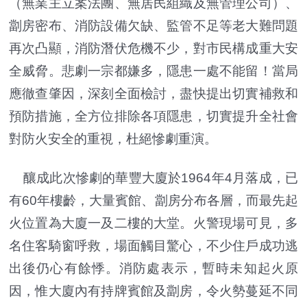
（無業主立案法團、無居民組織及無管理公司）、
劏房密布、消防設備欠缺、監管不足等老大難問題
再次凸顯，消防潛伏危機不少，對市民構成重大安
全威脅。悲劇一宗都嫌多，隱患一處不能留！當局
應徹查肇因，深刻全面檢討，盡快提出切實補救和
預防措施，全方位排除各項隱患，切實提升全社會
對防火安全的重視，杜絕慘劇重演。
釀成此次慘劇的華豐大廈於1964年4月落成，已
有60年樓齡，大量賓館、劏房分布各層，而最先起
火位置為大廈一及二樓的大堂。火警現場可見，多
名住客騎窗呼救，場面觸目驚心，不少住戶成功逃
出後仍心有餘悸。消防處表示，暫時未知起火原
因，惟大廈內有持牌賓館及劏房，令火勢蔓延不同