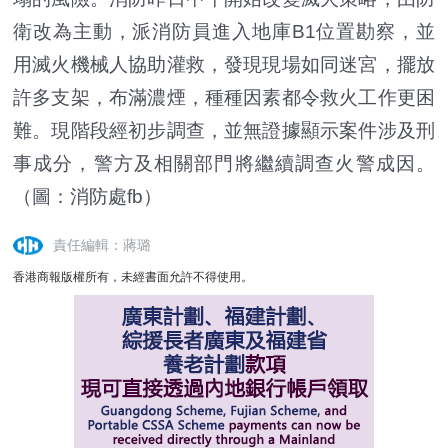
衛改為主動，派消防員進入地庫B1位置勘察，並
用滅火機械人協助灌救，發現現場如同迷宮，擺放
許多支架，布滿濃煙，種種因素都令救火工作更困
難。現階段經初步調查，並無證據顯示案件涉及刑
事成分，警方及相關部門將繼續調查火警成因。
（圖：消防處fb）
責任編輯：蔣璐
香港商報版權所有，未經書面允許不得使用。