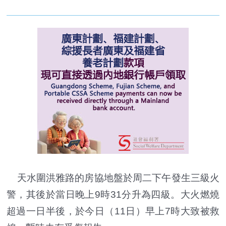
天水圍洪雅路的房協地盤於周二下午發生三級火
警，其後於當日晚上9時31分升為四級。大火燃燒
超過一日半後，於今日（11日）早上7時大致被救