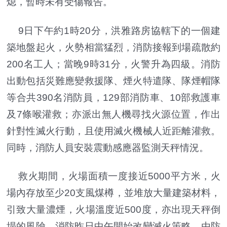
熄，暫時未有受傷報告。
9日下午約1時20分，洪雅路房協轄下的一個建
築地盤起火，火勢相當猛烈，消防接報到場疏散約
200名工人；當晚9時31分，火警升為四級。消防
出動包括災難應變救援隊、煙火特遣隊、隊煙帽隊
等合共390名消防員，129部消防車、10部救護車
及7條喉灌救；亦派出無人機尋找火源位置，作出
針對性滅火行動，且使用滅火機械人近距離灌救。
同時，消防人員安裝震動感應器監測天秤情況。
救火期間，火場面積一度接近5000平方米，火
場內存放至少20支風煤樽，並堆放大量建築材料，
引致大量濃煙，火場溫度近500度，亦出現天秤倒
塌的風險。消防昨日中午開始改變滅火策略，由防