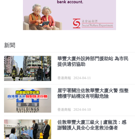
新聞
華豐大廈外設跨部門援助站 為市民
提供適切協助
香港商報
2024-04-11
屋宇署關注佐敦華豐大廈火警 指整
體樓宇結構沒有明顯危險
香港商報
2024-04-10
佐敦華豐大廈三級火 | 盧寵茂：感
謝醫護人員全心全意救治傷者