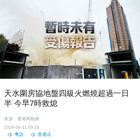
天水圍房協地盤四級火燃燒超過一日
半 今早7時救熄
來源：香港商報網
2024-04-11 09:18