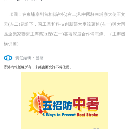
頂圖：
在柬埔寨副首相孫占托(右二)和中國駐柬埔寨大使王文
天(左二)見證下，柬工業和科技創新部大臣韓萬迪(右一)與大灣
區企業家聯盟主席蔡冠深(左一)簽署深度合作備忘錄。（
主辦機
構供圖
）
責任編輯：呂馨
香港商報版權所有，未經書面允許不得使用。