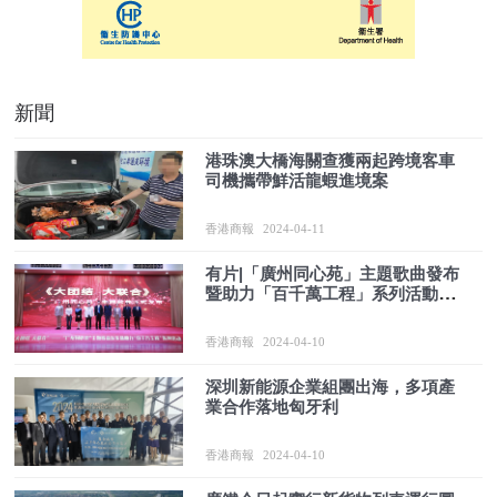
新聞
港珠澳大橋海關查獲兩起跨境客車
司機攜帶鮮活龍蝦進境案
香港商報
2024-04-11
有片|「廣州同心苑」主題歌曲發布
暨助力「百千萬工程」系列活動舉
行
香港商報
2024-04-10
深圳新能源企業組團出海，多項產
業合作落地匈牙利
香港商報
2024-04-10