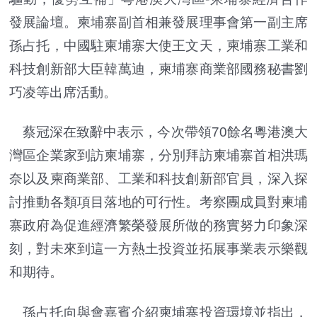
發展論壇。柬埔寨副首相兼發展理事會第一副主席
孫占托，中國駐柬埔寨大使王文天，柬埔寨工業和
科技創新部大臣韓萬迪，柬埔寨商業部國務秘書劉
巧凌等出席活動。
蔡冠深在致辭中表示，今次帶領70餘名粵港澳大
灣區企業家到訪柬埔寨，分別拜訪柬埔寨首相洪瑪
奈以及柬商業部、工業和科技創新部官員，深入探
討推動各類項目落地的可行性。考察團成員對柬埔
寨政府為促進經濟繁榮發展所做的務實努力印象深
刻，對未來到這一方熱土投資並拓展事業表示樂觀
和期待。
孫占托向與會嘉賓介紹柬埔寨投資環境並指出，