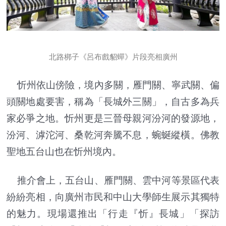
北路梆子《呂布戲貂蟬》片段亮相廣州
忻州依山傍險，境內多關，雁門關、寧武關、偏
頭關地處要害，稱為「長城外三關」，自古多為兵
家必爭之地。忻州更是三晉母親河汾河的發源地，
汾河、滹沱河、桑乾河奔騰不息，蜿蜒縱橫。佛教
聖地五台山也在忻州境內。
推介會上，五台山、雁門關、雲中河等景區代表
紛紛亮相，向廣州市民和中山大學師生展示其獨特
的魅力。現場還推出「行走『忻』長城」「探訪