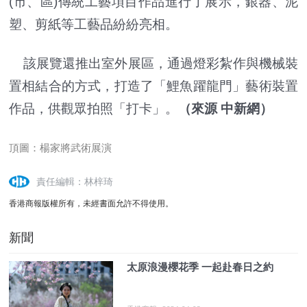
(市、區)傳統工藝項目作品進行了展示，銀器、泥
塑、剪紙等工藝品紛紛亮相。
該展覽還推出室外展區，通過燈彩紮作與機械裝
置相結合的方式，打造了「鯉魚躍龍門」藝術裝置
作品，供觀眾拍照「打卡」。
（來源 中新網）
頂圖：楊家將武術展演
責任編輯：林梓琦
香港商報版權所有，未經書面允許不得使用。
新聞
太原浪漫櫻花季 一起赴春日之約