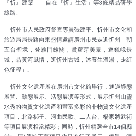
『忻』建築」「自在『忻』生活」等3條精品研學
線路。
忻州市人民政府督查專員張建平、忻州市文化和
旅遊局局長路向東盛情邀請廣州市民走進忻州「朝
五台聖境，登雁門雄關，賞蘆芽美景，巡巍峨長
城，品黃河風情，逛忻州古城，沐養生溫湯，走紅
色征程」。
忻州文化遺產展在廣州市文化館舉行，通過靜態
展覽、動態展示、活態展演等形式，展示忻州山靈
水秀的物質文化遺產和豐富多彩的非物質文化遺產
項目，北路梆子、河曲民歌、二人台、楊家將武術
等項目展演相當精彩；同時，忻州精選全市14個縣