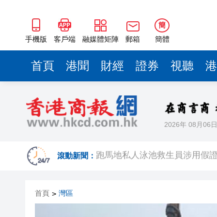
簡
手機版
客戶端
融媒體矩陣
郵箱
簡體
首頁
港聞
財經
證券
視聽
港
2026年 08月06
跑馬地私人泳池救生員涉用假證
特朗普否認美國彈藥短缺 稱將
滾動新聞：
美股觀望非農數據 道指跌逾百
首頁
灣區
>
有片丨孕婦羊水破裂即將臨盆 
東涌巴士撞電單車 巴士司機涉