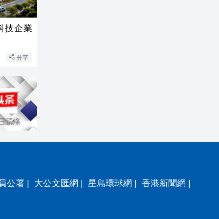
科技企業
分享
員公署
|
大公文匯網
|
星島環球網
|
香港新聞網
|