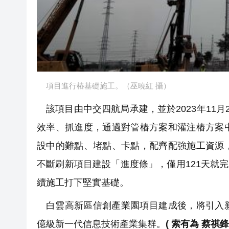
項目進行樁基礎施工。（巫曉紅 攝）
該項目由中交四航局承建，並於2023年11
效率、抓進度，通過對管樁方案和灌注樁方案
設中的難點、堵點、卡點，配齊配強施工資源
不斷刷新項目建設「進度條」，僅用121天就完
續施工打下堅實基礎。
白雲高新區信創產業園項目建成後，將引入
億級新一代信息技術產業集群。
( 索有為 蔡祺鋒