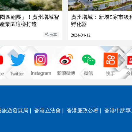
一圈四組團」！廣州增城智
廣州增城：新增5家市級
產業園這樣打造
孵化器
分享
2024-04-12
港旅遊發展局
|
香港立法會
|
香港廉政公署
|
香港申訴專