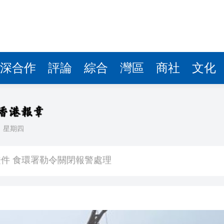
深合作
評論
綜合
灣區
商社
文化
日
星期四
件 食環署勒令關閉報警處理
嚴懲發表叛國言論的「爆料者」
點
正遇晚高峰 情況危急 鐵騎交警一路開道護送
危駕被捕