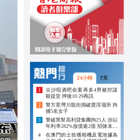
23:00
22:54
22:54
24小時
7天
尖沙咀酒吧命案再多4男被控謀
殺提堂 押後10·29再訊
警方荃灣川龍街搗破賣淫場所 拘
捕5名女子
警破黑幫高利貸集團拘25人 涉以
年利率282%放債逾2億 招徠未成
年追數
在澳門的士拾獲相機及電池據為