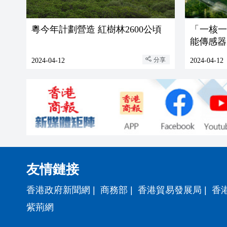
粵今年計劃營造 紅樹林2600公頃
「一核
能傳感器
分享
2024-04-12
2024-04-12
友情鏈接
香港政府新聞網
|
商務部
|
香港貿易發展局
|
香
紫荊網