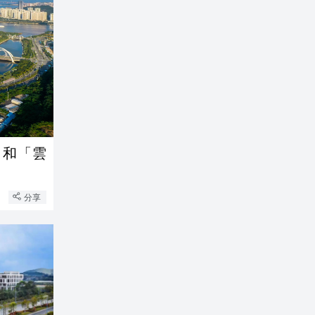
」和「雲
分享