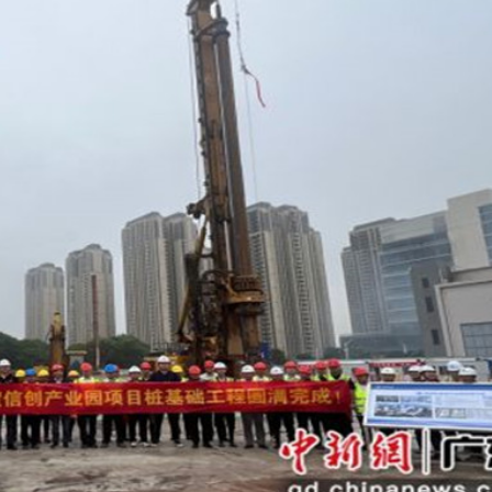
飲食正在毀掉很多老人的晚年健康
正進行腹部手術 設備劇烈晃動
品展盛大啟幕 逾百幅名家力作匯聚香江