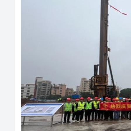
有片丨清淡不等於吃素！ 清淡
有片丨日本強震最新監控：病患
【展覽】「今朝更好看」名家作