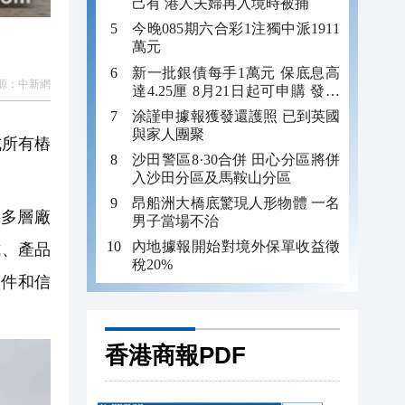
己有 港人夫婦再入境時被捕
今晚085期六合彩1注獨中派1911
萬元
新一批銀債每手1萬元 保底息高
源：
中新網
達4.25厘 8月21日起可申購 發行
金額最多550億
涂謹申據報獲發還護照 已到英國
與家人團聚
成所有樁
沙田警區8·30合併 田心分區將併
入沙田分區及馬鞍山分區
昂船洲大橋底驚現人形物體 一名
式多層廠
男子當場不治
內地據報開始對境外保單收益徵
試、產品
稅20%
軟件和信
香港商報PDF