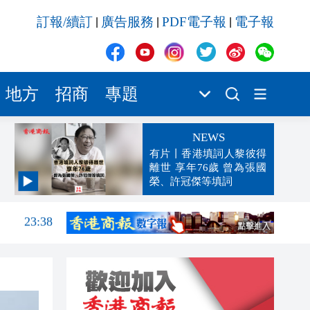
訂報/續訂
廣告服務
PDF電子報
電子報
|
|
|
地方
招商
專題
NEWS
有片丨香港填詞人黎彼得
離世 享年76歲 曾為張國
榮、許冠傑等填詞
23:38
23:35
23:17
23:12
23:12