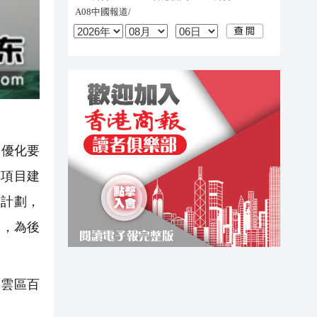
案優化要
緊項目建
工計劃，
天，為後
白雲區百