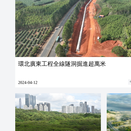
環北廣東工程全線隧洞掘進超萬米
2024-04-12