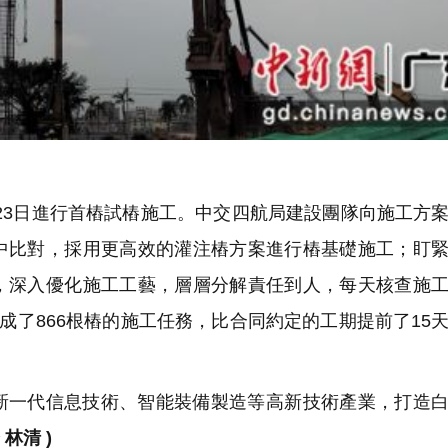
月23日進行首樁試樁施工。中交四航局建設團隊向施工方
中比對，採用更高效的灌注樁方案進行樁基礎施工；盯
，深入優化施工工藝，層層分解責任到人，每天核查施
成了866根樁的施工任務，比合同約定的工期提前了15
新一代信息技術、智能裝備製造等高新技術產業，打造
 林清 )