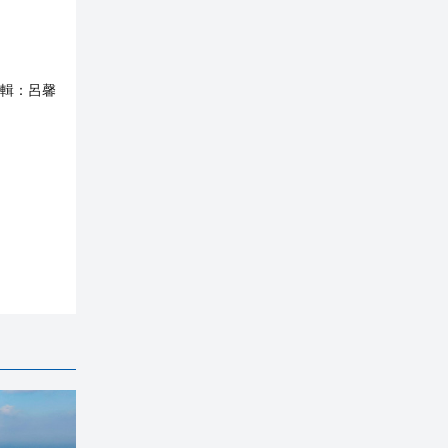
輯：
呂馨