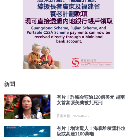
新聞
有片丨詐騙金額逾120億美元 越南
女首富張美蘭被判死刑
香港商報
2024-04-12
有片｜增速驚人！海底堆積塑料垃
圾或高達1100萬噸