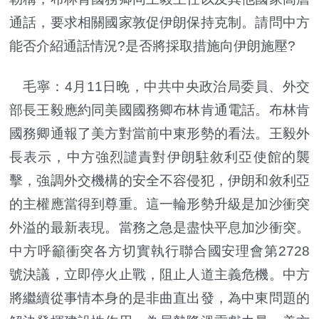
通話，要求相關國家敦促伊朗保持克制。請問中方
能否介紹通話情況?是否將採取措施向伊朗施壓?
毛寧：4月11日晚，中共中央政治局委員、外交
部長王毅應約同美國國務卿布林肯通電話。布林肯
國務卿通報了美方對當前中東形勢的看法。王毅外
長表示，中方強烈譴責對伊朗駐敘利亞使館的襲
擊，強調外交機構的安全不容侵犯，伊朗和敘利亞
的主權應當得到尊重。這一輪形勢升級是加沙衝突
外溢的最新表現。當務之急是盡快平息加沙衝突。
中方呼籲衝突各方切實執行聯合國安理會第2728
號決議，立即停火止戰，阻止人道主義危機。中方
將繼續從事情本身的是非曲直出發，為中東問題的