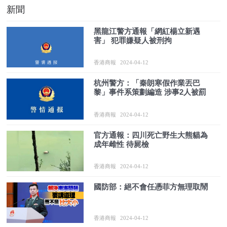
新聞
黑龍江警方通報「網紅楊立新遇
害」 犯罪嫌疑人被刑拘
香港商報
2024-04-12
杭州警方：「秦朗寒假作業丟巴
黎」事件系策劃編造 涉事2人被罰
香港商報
2024-04-12
官方通報：四川死亡野生大熊貓為
成年雌性 待屍檢
香港商報
2024-04-12
國防部：絕不會任憑菲方無理取鬧
香港商報
2024-04-12