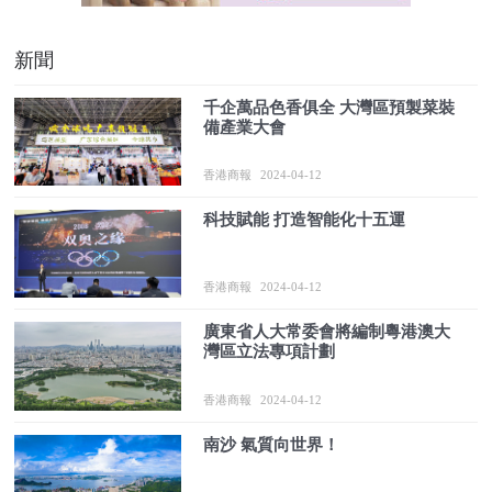
新聞
千企萬品色香俱全 大灣區預製菜裝
備產業大會
香港商報
2024-04-12
科技賦能 打造智能化十五運
香港商報
2024-04-12
廣東省人大常委會將編制粵港澳大
灣區立法專項計劃
香港商報
2024-04-12
南沙 氣質向世界！