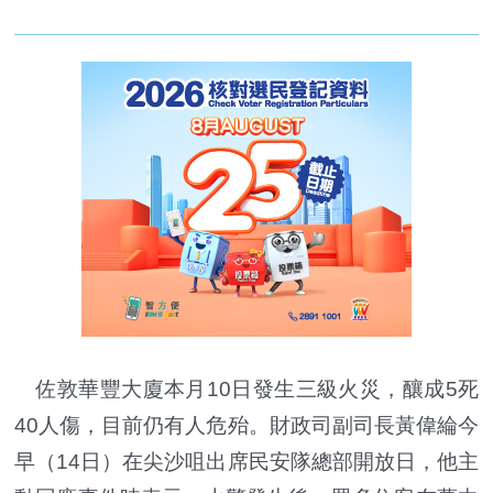
佐敦華豐大廈本月10日發生三級火災，釀成5死
40人傷，
目前
仍
有人
危殆。財政司副司長黃偉綸今
早（
14日
）在尖沙咀出席民安隊總部開放日，他主