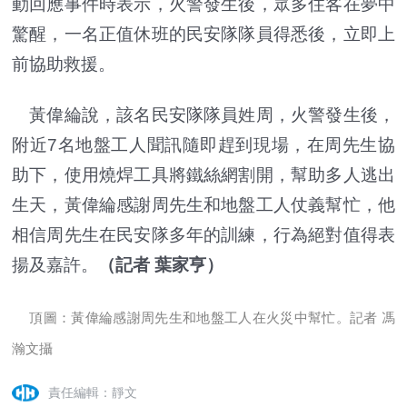
動回應事件時表示，火警發生後，眾多住客在夢中
驚醒，一名正值休班的民安隊隊員得悉後，立即上
前協助救援。
黃偉綸說，該名民安隊隊員姓周，火警發生後，
附近7名地盤工人聞訊隨即趕到現場，在周先生協
助下，使用燒焊工具將鐵絲網割開，幫助多人逃出
生天，黃偉綸感謝周先生和地盤工人仗義幫忙，他
相信周先生在民安隊多年的訓練，行為絕對值得表
揚及嘉許。
（
記者 葉家亨
）
頂圖：黃偉綸感謝周先生和地盤工人在火災中幫忙。記者 馮
瀚文攝
責任編輯：靜文