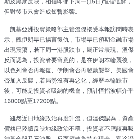
期及黑期反映，相信即使下周一(15日)恒指低開，
但對後市只會造成短暫影響。
凱基亞洲投資策略部主管溫傑接受本報訪問時表
示，觀伊朗早已揚言復仇，市場早已預期金融市場
出現震蕩，若下周一港股跌市，屬正常表現。溫傑
反而認為，投資者要留意的，是在伊朗本輪襲後，
以色列會否再報復、伊朗會否再發動襲擊、美國會
否加入反襲，若局勢沒有再惡化，經歷本輪跌市
後，可能是投資者吸納的機會，預計恒指波幅介乎
16000點至17200點。
雖然近日地緣政治再度升溫，但溫傑認為，資產
價格已陸續反映地緣政治不穩，投資者不應該再吸
納黃金股及石油股，反而應轉為持有現金。富途證