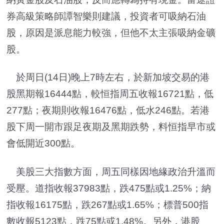
券高級策略師譚智樂則建議，投資者可吸納石油
股，原因是派息能力較強，但他不太主張吸納金礦
股。
於周日(14日)晚上7時左右，於新加坡交易的港
股黑期報16444點，較恒指周五收報16721點，低
277點；夜期則收報16476點，低水246點。若港
股下周一開市跟足夜期及黑期跌勢，料恒指早市或
會低開近300點。
美股三大指數方面，周五同樣因地緣政治升溫而
受壓。道指收報37983點，跌475點或1.25%；納
指收報16175點，跌267點或1.65%；標普500指
數收報5123點，跌75點或1.48%。另外，港股