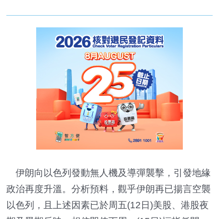
伊朗向以色列發動無人機及導彈襲擊，引發地緣
政治再度升溫。分析預料，觀乎伊朗再已揚言空襲
以色列，且上述因素已於周五(12日)美股、港股夜